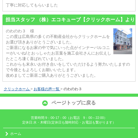
丁寧に対応してもらいました
担当スタッフ （株）エコキューブ【クリックホーム】より
のわのわ３ 様
この度は広島県の多くの不動産会社からクリックホームを
お選び頂きありがとうございました。
ご新居になるお家の中で気にいった点がインナーバルコニ
ーがいいね!とおっしゃたお言葉を施工会社さんにお伝えし
たところ凄く喜ばれていました。
これからも末永いお付き合いをしていただけるよう努力いたしますの
で今後ともよろしくお願いいたします。
改めましてご新居ご購入ありがとうございました。
クリックホーム
>
お客様の声一覧
>
のわのわ３
ページトップに戻る
営業時間:9：00-17：00（お電話 9：00～22:00）
定休日:水・木曜日(定休日も随時対応・お電話も繋がります）
ホーム