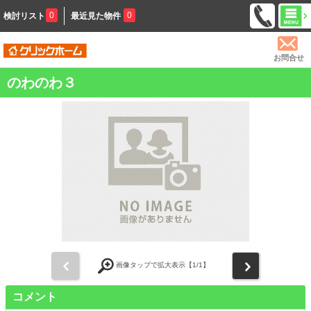
0
0
検討リスト
最近見た物件
お問合せ
のわのわ３
前
次
画像タップで拡大表示【
1
/1】
コメント