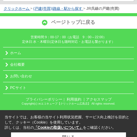
クリックホーム
>
(戸建(売買))路線・駅から探す
>
JR呉線の戸建(売買)
ページトップに戻る
営業時間:9：00-17：00（お電話 9：00～22:00）
定休日:水・木曜日(定休日も随時対応・お電話も繋がります）
ホーム
会社概要
お問い合わせ
PCサイト
プライバシーポリシー
利用規約
｜アクセスマップ
｜
Copyright(c) ㈱エコキューブ【クリックホーム広島店】 All rights reserved.
当サイトでは、お客様の当サイト利用状況把握、サービス向上検討を目的と
して、クッキー（Cookie）を使用しています。
詳しくは、当社の
「Cookieの取扱いについて」
をご確認ください。