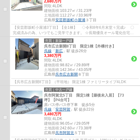
2,680万円
間取:
4LDK
建物面積:
103.27㎡ / 31.23坪
土地面積:
112.27㎡ / 33.96坪
広島県
安芸郡坂町
小屋浦
３丁目
【安芸郡坂町小屋浦3丁目】【全1棟】 ◇令和8年6月末堂々完成♪ 〇
完成済みの為、いつでもご見学できます。 ☆長期優良オール電化住宅４
LDK ☆リビング16帖+畳コーナー3帖 ☆耐震等級3...
売買｜新築一戸建
呉市広古新開8丁目 限定1棟【外構付き】
呉線
「
新広
」駅 徒歩26分
3,380万円
間取:
4LDK
建物面積:
98.82㎡ / 29.89坪
土地面積:
142.34㎡ / 43.05坪
広島県
呉市
広古新開
８丁目
【呉市広古新開8丁目】（平坦地） 限定1棟 ファミリータイプ4LDK
売買｜中古一戸建
呉市阿賀北5丁目 限定1棟【築後未入居】【73
坪】【P4台可】
原バス停バス停下車 徒歩5分
呉線
「
安芸阿賀
」駅 徒歩22分
3,480万円
間取:
4LDK
建物面積:
96.05㎡ / 29.05坪
土地面積:
242.60㎡ / 73.38坪
広島県
呉市
阿賀北
５丁目