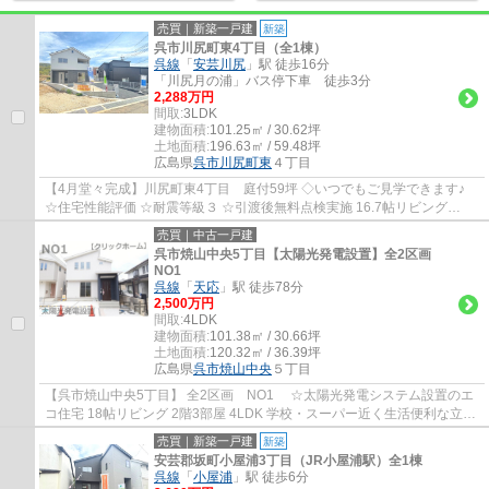
売買｜新築一戸建
新築
呉市川尻町東4丁目（全1棟）
呉線
「
安芸川尻
」駅 徒歩16分
「川尻月の浦」バス停下車 徒歩3分
2,288万円
間取:
3LDK
建物面積:
101.25㎡ / 30.62坪
土地面積:
196.63㎡ / 59.48坪
広島県
呉市
川尻町東
４丁目
【4月堂々完成】川尻町東4丁目 庭付59坪 ◇いつでもご見学できます♪
☆住宅性能評価 ☆耐震等級３ ☆引渡後無料点検実施 16.7帖リビング
3LDK 駐車並列2台 全居室収納 小屋根裏収納 防犯...
売買｜中古一戸建
呉市焼山中央5丁目【太陽光発電設置】全2区画
NO1
呉線
「
天応
」駅 徒歩78分
2,500万円
間取:
4LDK
建物面積:
101.38㎡ / 30.66坪
土地面積:
120.32㎡ / 36.39坪
広島県
呉市
焼山中央
５丁目
【呉市焼山中央5丁目】 全2区画 NO1 ☆太陽光発電システム設置のエ
コ住宅 18帖リビング 2階3部屋 4LDK 学校・スーパー近く生活便利な立地
☆焼山ショッピングセンターまで 徒歩10分...
売買｜新築一戸建
新築
安芸郡坂町小屋浦3丁目（JR小屋浦駅）全1棟
呉線
「
小屋浦
」駅 徒歩6分