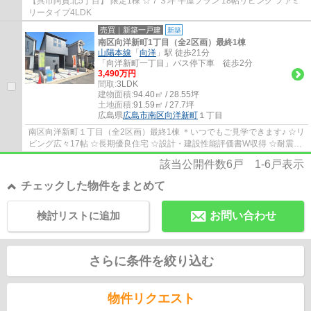
【呉市阿賀北5丁目】 限定1棟 ☆７３坪 平屋プラン 18帖リビング ファミ
リータイプ4LDK
売買｜新築一戸建
新築
南区向洋新町1丁目（全2区画）最終1棟
山陽本線
「
向洋
」駅 徒歩21分
「向洋新町一丁目」バス停下車 徒歩2分
3,490万円
間取:
3LDK
建物面積:
94.40㎡ / 28.55坪
土地面積:
91.59㎡ / 27.7坪
広島県
広島市南区
向洋新町
１丁目
南区向洋新町１丁目（全2区画）最終1棟 ＊いつでもご見学できます♪ ☆リ
ビング広々17帖 ☆長期優良住宅 ☆設計・建設性能評価書W収得 ☆耐震等
級３ ウオークインクローゼット ☆ファミリー...
該当公開件数
6
戸
1-6
戸表示
チェックした物件をまとめて
検討リストに追加
お問い合わせ
さらに条件を絞り込む
物件リクエスト