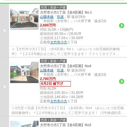
売買｜新築一戸建
大竹市小方1丁目【全4区画】No１
山陽本線
「
玖波
」駅 徒歩28分
「市役所（大竹市）」バス停下車 徒歩2分
2,680万円
間取:
3LDK＋1S(納戸)
建物面積:
95.58㎡ / 28.91坪
土地面積:
117.34㎡ / 35.49坪
広島県
大竹市
小方
１丁目
☆【大竹市小方1丁目】（全4区画）No１ （みらいエコ住宅補助対象物
件） ＊1.2.3.4号棟おまとめしてご見学できます！ ファミリタイプ３
SLDK リビング16帖+畳コーナー3帖 駐車2台（車種...
売買｜新築一戸建
大竹市小方1丁目【全4区画】No4
山陽本線
「
玖波
」駅 徒歩28分
「市役所（大竹市）」バス停下車 徒歩2分
2,780万円
8月2日 値下げ
間取:
4LDK
建物面積:
105.30㎡ / 31.85坪
土地面積:
146.40㎡ / 44.28坪
広島県
大竹市
小方
１丁目
☆3月堂々完成【大竹市小方1丁目】（全4区画）No4 （みらいエコ住宅補
助対象物件） ＊1.2.4号棟おまとめしてご見学できます！（3号棟成約済
み）（連絡先0120-800-271） オール電化住宅...
売買｜新築一戸建
大竹市小方1丁目【全4区画】No3