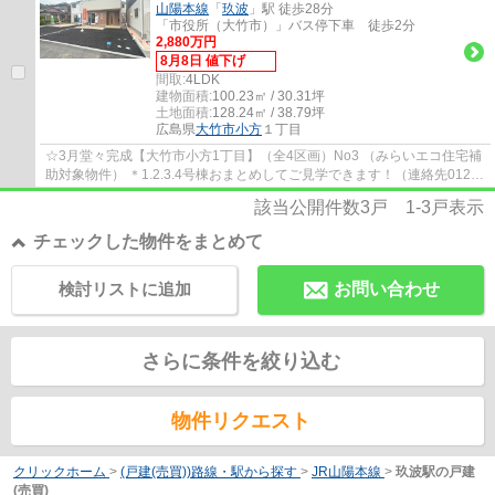
山陽本線
「
玖波
」駅 徒歩28分
「市役所（大竹市）」バス停下車 徒歩2分
2,880万円
8月8日 値下げ
間取:
4LDK
建物面積:
100.23㎡ / 30.31坪
土地面積:
128.24㎡ / 38.79坪
広島県
大竹市
小方
１丁目
☆3月堂々完成【大竹市小方1丁目】（全4区画）No3 （みらいエコ住宅補
助対象物件） ＊1.2.3.4号棟おまとめしてご見学できます！（連絡先0120-
800-271） オール電化住宅 ファミリタイプ...
該当公開件数
3
戸
1-3
戸表示
チェックした物件をまとめて
検討リストに追加
お問い合わせ
さらに条件を絞り込む
物件リクエスト
クリックホーム
>
(戸建(売買))路線・駅から探す
>
JR山陽本線
>
玖波駅の戸建
(売買)