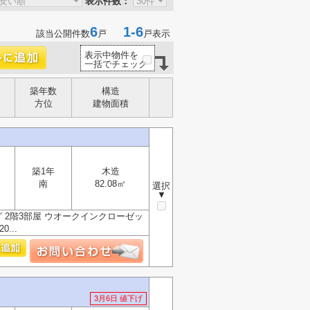
表示件数：
6
1-6
該当公開件数
戸
戸表示
表示中物件を
一括でチェック
築年数
構造
方位
建物面積
】
築1年
木造
南
82.08㎡
選択
▼
 2階3部屋 ウオークインクローゼッ
...
3月6日 値下げ