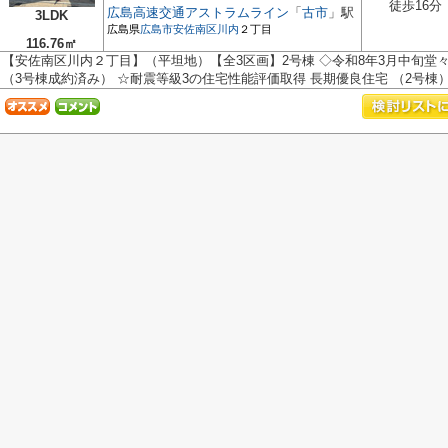
徒歩16分
広島高速交通アストラムライン
「
古市
」駅
3LDK
広島県
広島市安佐南区
川内
２丁目
116.76㎡
【安佐南区川内２丁目】（平坦地）【全3区画】2号棟 ◇令和8年3月中旬堂
（3号棟成約済み） ☆耐震等級3の住宅性能評価取得 長期優良住宅 （2号棟）.