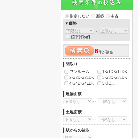
指定しない
新築
中古
▼価格
～
値下げ物件
6
件が該当
間取り
ワンルーム
1K/1DK/1LDK
2K/2DK/2LDK
3K/3DK/3LDK
4K/4DK/4LDK
5K以上
建物面積
～
土地面積
～
駅からの徒歩