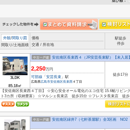
並び順：
外観
/
間取り図
価格
駅徒歩
停歩
交通 / 所在地
間取り/土地面積
安佐南区長束西４（JR安芸長束駅）【未入居
中古一戸建
2,250
万円
徒歩17分
可部線
「
安芸長束
」駅
3LDK
広島県
広島市安佐南区
長束西
４丁目
85.18㎡
【安佐南区長束西４丁目】 ☆安心安全オール電化のエコ住宅 15.6帖リビング
ト3カ所（収納豊富） ☆マルシェ長束店 徒歩15分 ☆フレスタ長束店 徒歩20
安佐南区緑井7（七軒茶屋駅）全3区画 NO2
中古一戸建