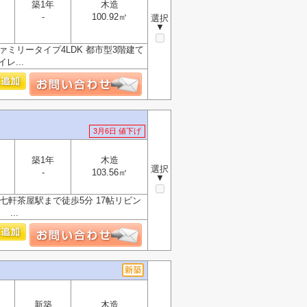
築1年
木造
-
100.92㎡
選択
▼
ァミリータイプ4LDK 都市型3階建て
レ...
3月6日 値下げ
築1年
木造
選択
-
103.56㎡
▼
R七軒茶屋駅まで徒歩5分 17帖リビン
...
新築
木造