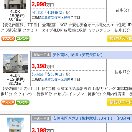
2,998
万円
徒歩5分
4LDK
可部線
「
七軒茶屋
」駅
＋1S(納戸)
広島県
広島市安佐南区
緑井
７丁目
88.10㎡
【安佐南区緑井7丁目】 全3区画 NO2 ☆安心安全オール電化のエコ住宅 J
グ 3階3部屋 ファミリータイプ4LDK 各居室に収納 ☆フジグラン 徒歩13分 
安佐南区川内6（安芸矢口駅）
新築一戸建
3,198
万円
徒歩17分
芸備線
「
安芸矢口
」駅
4LDK
＋1S(納戸)
広島県
広島市安佐南区
川内
６丁目
82.73㎡
【安佐南区川内6丁目】 限定1棟 ☆省エネ給湯器設置 18帖リビング 3階3部屋
歩12分 ☆ウォンツ 徒歩10分 ☆セブンイレブン 徒歩9分 ☆川内保育園 徒歩
安佐南区八木3（梅林駅徒歩3分！）【P3台可
中古一戸建
3,198
万円