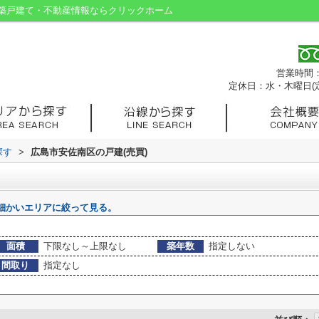
築戸建て・不動産情報ならクリックホーム
営業時間：9
定休日：水・木曜日(
探す
>
広島市安佐南区の戸建(売買)
細かいエリアに絞って見る。
面積
下限なし～上限なし
築年数
指定しない
間取り
指定なし