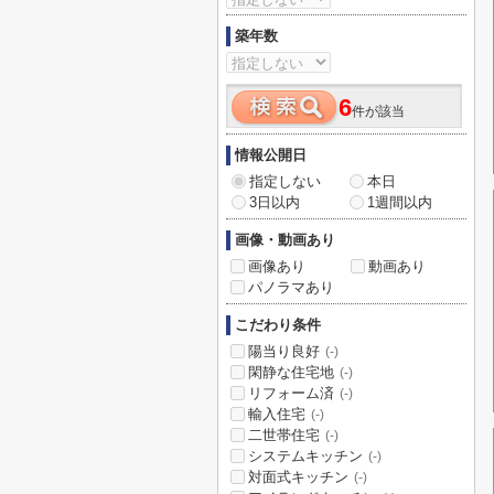
築年数
6
件が該当
情報公開日
指定しない
本日
3日以内
1週間以内
画像・動画あり
画像あり
動画あり
パノラマあり
こだわり条件
陽当り良好
(-)
閑静な住宅地
(-)
リフォーム済
(-)
輸入住宅
(-)
二世帯住宅
(-)
システムキッチン
(-)
対面式キッチン
(-)