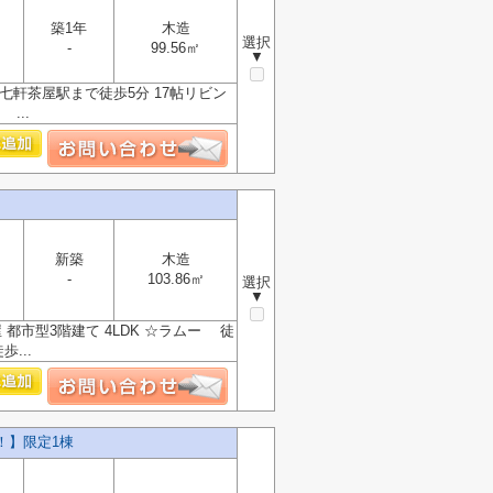
築1年
木造
選択
-
99.56㎡
▼
R七軒茶屋駅まで徒歩5分 17帖リビン
...
新築
木造
-
103.86㎡
選択
▼
 都市型3階建て 4LDK ☆ラムー 徒
...
！】限定1棟