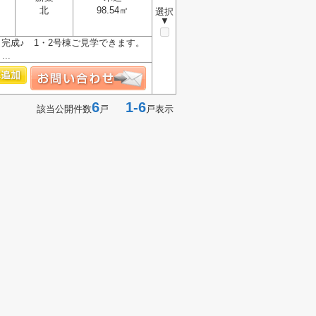
北
98.54㎡
選択
▼
々完成♪ 1・2号棟ご見学できます。
..
6
1-6
該当公開件数
戸
戸表示