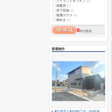
アイランドキッチン
(-)
床暖房
(-)
床下収納
(-)
複層ガラス
(-)
南向き
(-)
6
件が該当
新着物件
東広島市八本松南5丁目（全4区画）No２