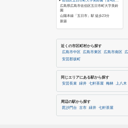
佐伯区五日市町大字美鈴園（全4区画）No3
広島県広島市佐伯区五日市町大字美鈴
園
山陽本線「五日市」駅 徒歩23分
新築
近くの市区町村から探す
広島市中区
広島市東区
広島市南区
安芸郡坂町
同じエリアにある駅から探す
安芸長束
緑井
七軒茶屋
梅林
上八木
周辺の駅から探す
毘沙門台
古市
緑井
七軒茶屋