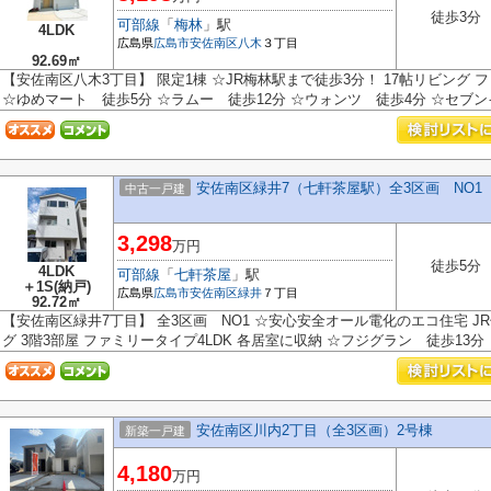
徒歩3分
可部線
「
梅林
」駅
4LDK
広島県
広島市安佐南区
八木
３丁目
92.69㎡
【安佐南区八木3丁目】 限定1棟 ☆JR梅林駅まで徒歩3分！ 17帖リビング フ
☆ゆめマート 徒歩5分 ☆ラムー 徒歩12分 ☆ウォンツ 徒歩4分 ☆セブンイ
安佐南区緑井7（七軒茶屋駅）全3区画 NO1
中古一戸建
3,298
万円
徒歩5分
4LDK
可部線
「
七軒茶屋
」駅
＋1S(納戸)
広島県
広島市安佐南区
緑井
７丁目
92.72㎡
【安佐南区緑井7丁目】 全3区画 NO1 ☆安心安全オール電化のエコ住宅 J
グ 3階3部屋 ファミリータイプ4LDK 各居室に収納 ☆フジグラン 徒歩13分 
安佐南区川内2丁目（全3区画）2号棟
新築一戸建
4,180
万円