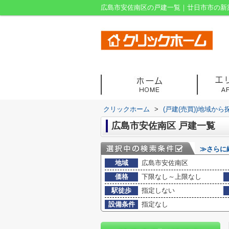
広島市安佐南区の戸建一覧｜廿日市市の新
クリックホーム
>
(戸建(売買))地域から
広島市安佐南区 戸建一覧
≫さらに
地域
広島市安佐南区
価格
下限なし～上限なし
駅徒歩
指定しない
設備条件
指定なし