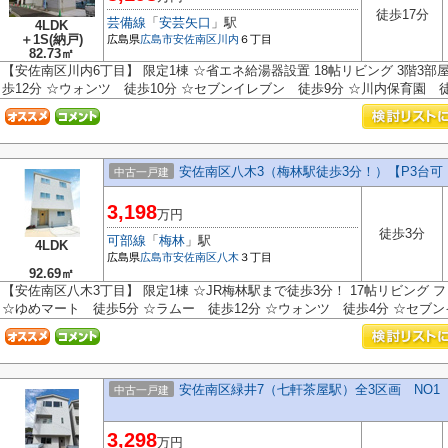
徒歩17分
芸備線
「
安芸矢口
」駅
4LDK
＋1S(納戸)
広島県
広島市安佐南区
川内
６丁目
82.73㎡
【安佐南区川内6丁目】 限定1棟 ☆省エネ給湯器設置 18帖リビング 3階3部屋
歩12分 ☆ウォンツ 徒歩10分 ☆セブンイレブン 徒歩9分 ☆川内保育園 徒歩
安佐南区八木3（梅林駅徒歩3分！）【P3台可
中古一戸建
3,198
万円
徒歩3分
可部線
「
梅林
」駅
4LDK
広島県
広島市安佐南区
八木
３丁目
92.69㎡
【安佐南区八木3丁目】 限定1棟 ☆JR梅林駅まで徒歩3分！ 17帖リビング フ
☆ゆめマート 徒歩5分 ☆ラムー 徒歩12分 ☆ウォンツ 徒歩4分 ☆セブンイ
安佐南区緑井7（七軒茶屋駅）全3区画 NO1
中古一戸建
3,298
万円