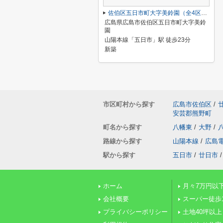
佐伯区五日市町大字美鈴園（全4区画）No3
広島県広島市佐伯区五日市町大字美鈴
園
山陽本線「五日市」駅 徒歩23分
新築
市区町村から探す
広島市佐伯区
/
安芸郡熊野町
町名から探す
八幡東
/
大野
/
路線から探す
山陽本線
/
広島
駅から探す
五日市
/
廿日市
/
ホーム
月々7万円以
会社概要
スーパー徒歩
プライバシーポリシー
土地40坪以上