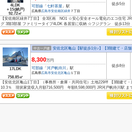
徒歩5分
4LDK
可部線
「
七軒茶屋
」駅
＋1S(納戸)
広島県
広島市安佐南区
緑井
７丁目
92.72㎡
【安佐南区緑井7丁目】 全3区画 NO1 ☆安心安全オール電化のエコ住宅 J
グ 3階3部屋 ファミリータイプ4LDK 各居室に収納 ☆フジグラン 徒歩13分 
安佐北区亀山【駅徒歩1分♪】【3階建て・店
中古一戸建
8,300
万円
徒歩8分
可部線
「
河戸帆待川
」駅
17LDK
広島県
広島市安佐北区
亀山
１丁目
758.85㎡
【安佐北区亀山1丁目】（事務所・倉庫・共同住宅）土地229坪 【3階建て
10.3％ 現状家賃収入月額716,500円 年額8,598,000円 JR河戸帆待川駅 まで