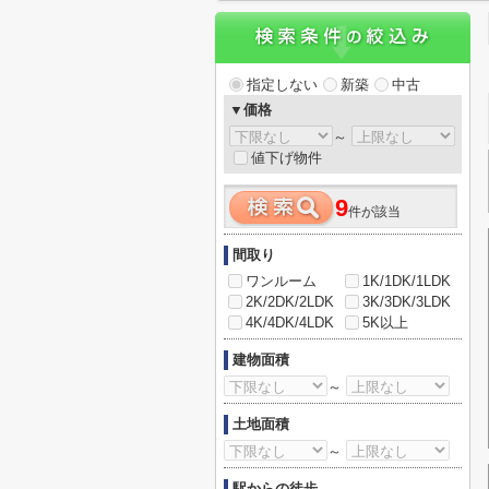
指定しない
新築
中古
▼価格
～
値下げ物件
9
件が該当
間取り
ワンルーム
1K/1DK/1LDK
2K/2DK/2LDK
3K/3DK/3LDK
4K/4DK/4LDK
5K以上
建物面積
～
土地面積
～
駅からの徒歩