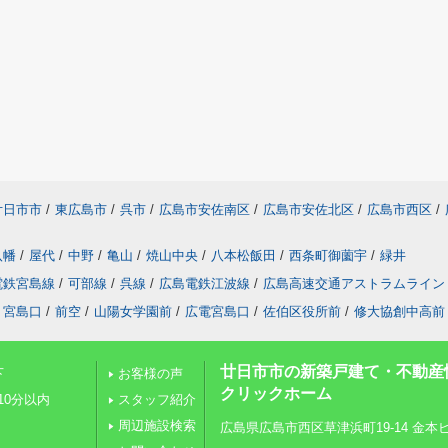
廿日市市
/
東広島市
/
呉市
/
広島市安佐南区
/
広島市安佐北区
/
広島市西区
/
八幡
/
屋代
/
中野
/
亀山
/
焼山中央
/
八本松飯田
/
西条町御薗宇
/
緑井
電鉄宮島線
/
可部線
/
呉線
/
広島電鉄江波線
/
広島高速交通アストラムライン
宮島口
/
前空
/
山陽女学園前
/
広電宮島口
/
佐伯区役所前
/
修大協創中高前
廿日市市の新築戸建て・不動産
下
お客様の声
クリックホーム
10分以内
スタッフ紹介
周辺施設検索
広島県広島市西区草津浜町19-14 金本ビル