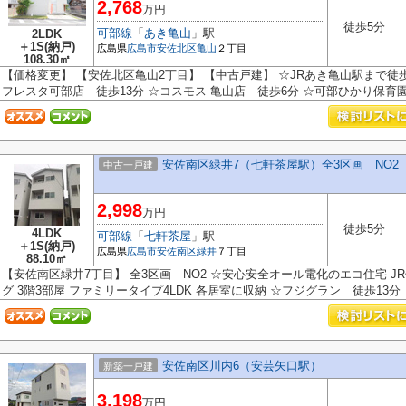
2,768
万円
徒歩5分
可部線
「
あき亀山
」駅
2LDK
＋1S(納戸)
広島県
広島市安佐北区
亀山
２丁目
108.30㎡
【価格変更】 【安佐北区亀山2丁目】 【中古戸建】 ☆JRあき亀山駅まで徒歩
フレスタ可部店 徒歩13分 ☆コスモス 亀山店 徒歩6分 ☆可部ひかり保育園 
安佐南区緑井7（七軒茶屋駅）全3区画 NO2
中古一戸建
2,998
万円
徒歩5分
4LDK
可部線
「
七軒茶屋
」駅
＋1S(納戸)
広島県
広島市安佐南区
緑井
７丁目
88.10㎡
【安佐南区緑井7丁目】 全3区画 NO2 ☆安心安全オール電化のエコ住宅 J
グ 3階3部屋 ファミリータイプ4LDK 各居室に収納 ☆フジグラン 徒歩13分 
安佐南区川内6（安芸矢口駅）
新築一戸建
3,198
万円