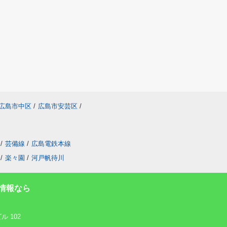
広島市中区
/
広島市安芸区
/
/
芸備線
/
広島電鉄本線
/
楽々園
/
河戸帆待川
情報なら
 102