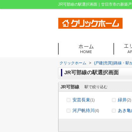
JR可部線の駅選択画面｜廿日市市の新築
クリックホーム
>
(戸建(売買))路線・駅
JR可部線の駅選択画面
JR可部線
駅で絞り込む
安芸長束
緑井
(1)
(2)
河戸帆待川
あき亀
(4)