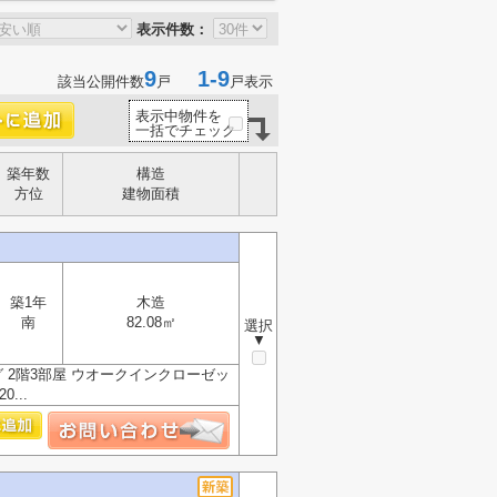
表示件数：
9
1-9
該当公開件数
戸
戸表示
表示中物件を
一括でチェック
築年数
構造
方位
建物面積
】
築1年
木造
南
82.08㎡
選択
▼
 2階3部屋 ウオークインクローゼッ
...