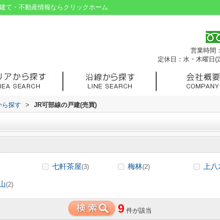
戸建て・不動産情報ならクリックホーム
営業時間：9
定休日：水・木曜日(
から探す
>
JR可部線の戸建(売買)
七軒茶屋
梅林
上八
(3)
(2)
山
(2)
9
件が該当