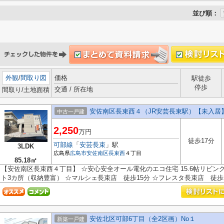
並び順：
外観
/
間取り図
価格
駅徒歩
停歩
交通 / 所在地
間取り/土地面積
安佐南区長束西４（JR安芸長束駅）【未入居
中古一戸建
2,250
万円
徒歩17分
可部線
「
安芸長束
」駅
3LDK
広島県
広島市安佐南区
長束西
４丁目
85.18㎡
【安佐南区長束西４丁目】 ☆安心安全オール電化のエコ住宅 15.6帖リビング
ト3カ所（収納豊富） ☆マルシェ長束店 徒歩15分 ☆フレスタ長束店 徒歩20
安佐北区可部6丁目（全2区画）No１
新築一戸建