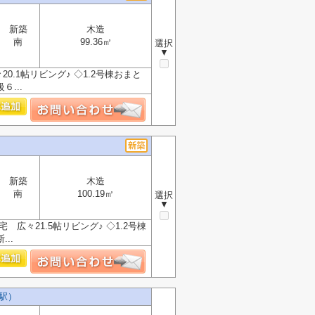
新築
木造
南
99.36㎡
選択
▼
.1帖リビング♪ ◇1.2号棟おまと
６...
新築
木造
南
100.19㎡
選択
▼
広々21.5帖リビング♪ ◇1.2号棟
..
駅）