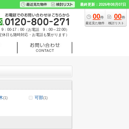
最終更新：2026年08月07日
00
00
件
件
最近見た物件
検討リスト
：00-17：00（お電話 9：00～22:00）
定休日も随時対応・お電話も繋がります）
木
可部
(1)
(1)