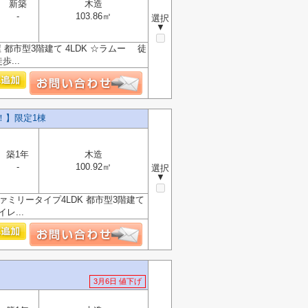
新築
木造
-
103.86㎡
選択
▼
 都市型3階建て 4LDK ☆ラムー 徒
...
！】限定1棟
築1年
木造
-
100.92㎡
選択
▼
ァミリータイプ4LDK 都市型3階建て
レ...
3月6日 値下げ