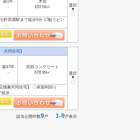
築1年
木造
選択
-
103.56㎡
▼
R七軒茶屋駅まで徒歩5分 17帖リビン
...
舗・共同住宅】
築47年
鉄筋コンクリート
-
878.99㎡
選択
▼
・店舗兼共同住宅】 ◇表面利回り
徒歩...
9
1-9
該当公開件数
戸
戸表示