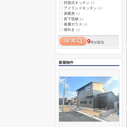
対面式キッチン
(-)
アイランドキッチン
(-)
床暖房
(-)
床下収納
(-)
複層ガラス
(-)
南向き
(-)
9
件が該当
新着物件