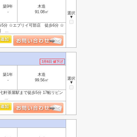
築9年
木造
-
91.08㎡
選択
▼
5分 ☆エブリイ可部店 徒歩6分 ☆
...
3月6日 値下げ
築1年
木造
選択
-
99.56㎡
▼
R七軒茶屋駅まで徒歩5分 17帖リビン
...