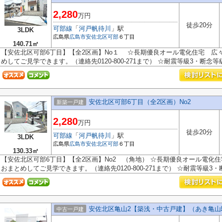
2,280
万円
徒歩20分
可部線
「
河戸帆待川
」駅
3LDK
広島県
広島市安佐北区
可部
６丁目
140.71㎡
【安佐北区可部6丁目】【全2区画】No１ ☆長期優良オール電化住宅 広々20
めしてご見学できます。（連絡先0120-800-271まで） ☆耐震等級3・断念等級
安佐北区可部6丁目（全2区画）No2
新築一戸建
2,280
万円
徒歩20分
可部線
「
河戸帆待川
」駅
3LDK
広島県
広島市安佐北区
可部
６丁目
130.33㎡
【安佐北区可部6丁目】【全2区画】No2 （角地） ☆長期優良オール電化住宅 
おまとめしてご見学できます。（連絡先0120-800-271まで） ☆耐震等級3・断.
安佐北区亀山2【築浅・中古戸建】（あき亀山
中古一戸建