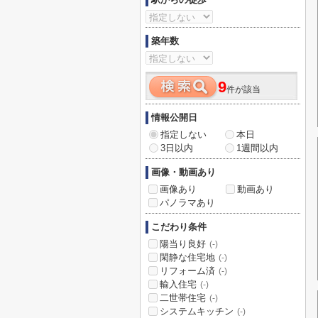
築年数
9
件が該当
情報公開日
指定しない
本日
3日以内
1週間以内
画像・動画あり
画像あり
動画あり
パノラマあり
こだわり条件
陽当り良好
(-)
閑静な住宅地
(-)
リフォーム済
(-)
輸入住宅
(-)
二世帯住宅
(-)
システムキッチン
(-)