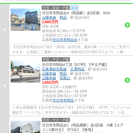
売買｜新築一戸建
新築
廿日市市阿品台4（阿品駅）全2区画 NO2
山陽本線
「
阿品
」駅 徒歩19分
2,880万円
間取:
3LDK
建物面積:
91.49㎡ / 27.67坪
土地面積:
117.12㎡ / 35.42坪
広島県
廿日市市
阿品台
４丁目
【廿日市市阿品台4丁目】（角地）全2区画 最終1棟 ◇いつでもご見学で
きます。お気軽にご連絡ください♪（連絡先0120-800-271まで） ☆耐震
等級3の住宅性能評価 長期優良住宅 ファミ...
売買｜中古一戸建
廿日市市阿品4丁目【87坪】【中古戸建】
広島電鉄宮島線
「
広電阿品
」駅 徒歩14分
山陽本線
「
阿品
」駅 徒歩13分
山陽本線
「
宮島口
」駅 徒歩18分
3,850万円
間取:
4LDK＋1S(納戸)
建物面積:
186.13㎡ / 56.30坪
土地面積:
289.52㎡ / 87.57坪
広島県
廿日市市
阿品
４丁目
◇高台和風邸宅【廿日市市阿品4丁目】【中古戸建】（87坪）*リフォーム
相談可 ＊いつでもご見学できます♪（連絡先0120-800-271まで） ☆住友
林業の家 ☆高台の邸宅 ☆2階にミニキッチンあ...
売買｜中古一戸建
廿日市市阿品台1（阿品東駅）全2区画 A棟【エア
コン2基付き】【P3台】【角地】