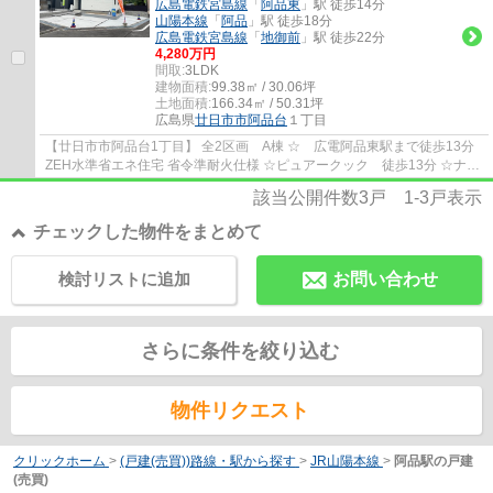
広島電鉄宮島線
「
阿品東
」駅 徒歩14分
山陽本線
「
阿品
」駅 徒歩18分
広島電鉄宮島線
「
地御前
」駅 徒歩22分
4,280万円
間取:
3LDK
建物面積:
99.38㎡ / 30.06坪
土地面積:
166.34㎡ / 50.31坪
広島県
廿日市市
阿品台
１丁目
【廿日市市阿品台1丁目】 全2区画 A棟 ☆ 広電阿品東駅まで徒歩13分
ZEH水準省エネ住宅 省令準耐火仕様 ☆ピュアークック 徒歩13分 ☆ナフ
コ 徒歩12分 ☆つくし幼稚園 徒歩7分 ☆阿品...
該当公開件数
3
戸
1-3
戸表示
チェックした物件をまとめて
検討リストに追加
お問い合わせ
さらに条件を絞り込む
物件リクエスト
クリックホーム
>
(戸建(売買))路線・駅から探す
>
JR山陽本線
>
阿品駅の戸建
(売買)