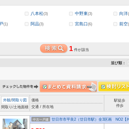
八本松
中野東
向洋
(3)
(3)
戸
阿品
宮島口
前空
(1)
(3)
(6)
1
件が該当
並び順：
外観
/
間取り図
価格
駅徒歩
停歩
交通 / 所在地
間取り/土地面積
廿日市市平良2（廿日市駅）全3区画 NO2【
中古一戸建