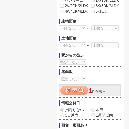
ワンルーム
1K/1DK/1LDK
2K/2DK/2LDK
3K/3DK/3LDK
4K/4DK/4LDK
5K以上
建物面積
～
土地面積
～
駅からの徒歩
築年数
1
件が該当
情報公開日
指定しない
本日
3日以内
1週間以内
画像・動画あり