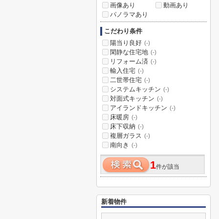
画像あり
動画あり
パノラマあり
こだわり条件
陽当り良好
(-)
閑静な住宅地
(-)
リフォーム済
(-)
輸入住宅
(-)
二世帯住宅
(-)
システムキッチン
(-)
対面式キッチン
(-)
アイランドキッチン
(-)
床暖房
(-)
床下収納
(-)
複層ガラス
(-)
南向き
(-)
1
件が該当
新着物件