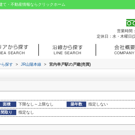
建て・不動産情報ならクリックホーム
営業時間：9
定休日：水・木曜日(
から探す
>
JR山陽本線
>
宮内串戸駅の戸建(売買)
面積
下限なし～上限なし
築年数
指定しない
間取り
指定なし