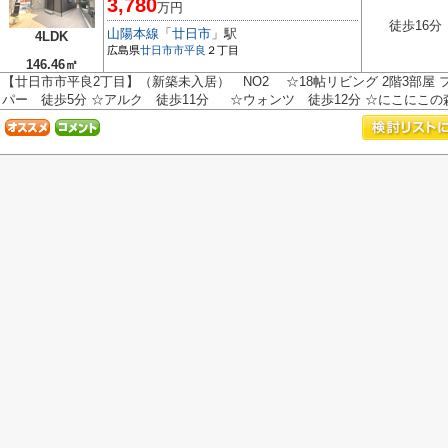
3,780
万円
徒歩16分
山陽本線
「
廿日市
」駅
4LDK
広島県
廿日市市
平良
２丁目
146.46㎡
【廿日市市平良2丁目】（新築未入居） NO2 ☆18帖リビング 2階3部屋 
パー 徒歩5分 ☆アルク 徒歩11分 ☆ウォンツ 徒歩12分 ☆にこにこの森保