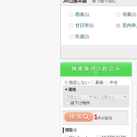
JR山陽本線
駅で絞り込む
西条
寺家
(1)
(2)
廿日市
宮内串
(6)
玖波
(2)
指定しない
新築
中古
▼価格
～
値下げ物件
1
件が該当
間取り