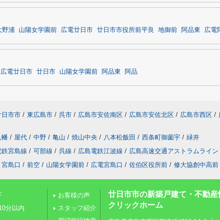
大野浦
山陽女学園前
広電廿日市
廿日市市役所前平良
地御前
阿品東
広電
広電廿日市
廿日市
山陽女学園前
阿品東
阿品
廿日市市
/
東広島市
/
呉市
/
広島市安佐南区
/
広島市安佐北区
/
広島市西区
/
八幡
/
屋代
/
中野
/
亀山
/
焼山中央
/
八本松飯田
/
西条町御薗宇
/
緑井
電鉄宮島線
/
可部線
/
呉線
/
広島電鉄江波線
/
広島高速交通アストラムライン
宮島口
/
前空
/
山陽女学園前
/
広電宮島口
/
佐伯区役所前
/
修大協創中高前
廿日市市の新築戸建て・不動産
下
お客様の声
クリックホーム
10分以内
スタッフ紹介