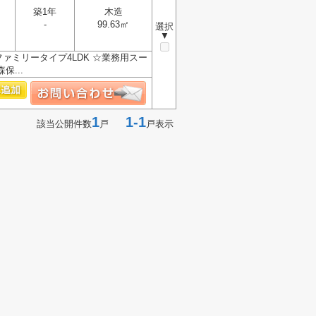
築1年
木造
-
99.63㎡
選択
▼
ファミリータイプ4LDK ☆業務用スー
...
1
1-1
該当公開件数
戸
戸表示