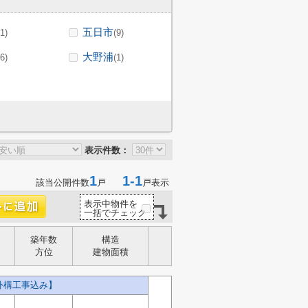
五日市
(1)
(9)
大野浦
(6)
(1)
表示件数：
1
1-1
該当公開件数
戸
戸表示
表示中物件を
一括でチェック
築年数
構造
方位
建物面積
外構工事込み】