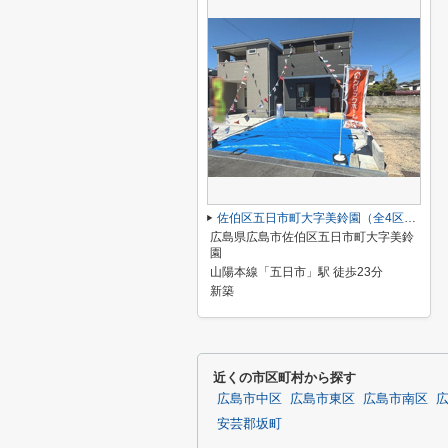
佐伯区五日市町大字美鈴園（全4区画）No3
広島県広島市佐伯区五日市町大字美鈴
園
山陽本線「五日市」駅 徒歩23分
新築
近くの市区町村から探す
広島市中区
広島市東区
広島市南区
安芸郡坂町