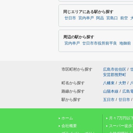
同じエリアにある駅から探す
廿日市
宮内串戸
阿品
宮島口
前空
周辺の駅から探す
宮内串戸
廿日市市役所前平良
地御前
市区町村から探す
広島市佐伯区
/
安芸郡熊野町
町名から探す
八幡東
/
大野
/
路線から探す
山陽本線
/
広島
駅から探す
五日市
/
廿日市
/
ホーム
月々7万円以
会社概要
スーパー徒歩