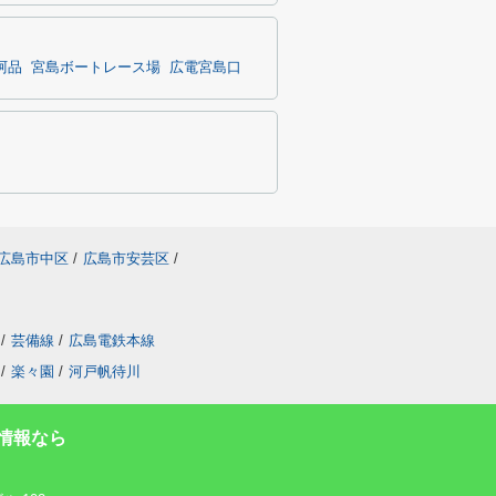
阿品
宮島ボートレース場
広電宮島口
広島市中区
/
広島市安芸区
/
/
芸備線
/
広島電鉄本線
/
楽々園
/
河戸帆待川
情報なら