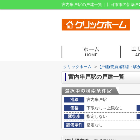
宮内串戸駅の戸建一覧｜廿日市市の新築戸
クリックホーム
>
(戸建(売買))路線・駅
宮内串戸駅の戸建一覧
沿線
宮内串戸駅
価格
下限なし～上限なし
駅徒歩
指定しない
設備条件
指定なし