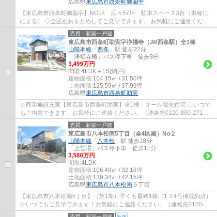
広島県
東広島市
西条町御薗宇
【東広島市西条町御薗宇】NO14 広々57坪 駐車スペース3台（車種に
による） ◇全区画おまとめしてご見学できます。 お気軽にご連絡くださ
い（連絡先0120-800-271まで） ☆オール電化住...
売買｜新築一戸建
東広島市西条町助実字浄福寺（JR西条駅）全1棟
山陽本線
「
西条
」駅 徒歩22分
「浄福寺橋」バス停下車 徒歩3分
3,499万円
間取:
4LDK＋1S(納戸)
建物面積:
104.15㎡ / 31.50坪
土地面積:
125.59㎡ / 37.99坪
広島県
東広島市
西条町助実
☆商業施設充実【東広島市西条町助実】全1棟 オール電化住宅 ◇いつで
もご内覧できます。お気軽にご連絡ください。（連絡先0120-800-271ま
で） 19.5帖リビング ファミリークローク ...
売買｜新築一戸建
東広島市八本松南5丁目（全4区画）No２
山陽本線
「
八本松
」駅 徒歩18分
「上曽場」バス停下車 徒歩11分
3,580万円
間取:
4LDK
建物面積:
106.40㎡ / 32.18坪
土地面積:
139.34㎡ / 42.15坪
広島県
東広島市
八本松南
５丁目
【東広島市八本松南5丁目】（第1期）早くも最終1棟（1.3.4号棟成約済）
☆いつでもご見学できます！お気軽にご連絡ください。（連絡先0120-
800-271まで） ZEH水準省エネオール電化住...
売買｜新築一戸建
新築