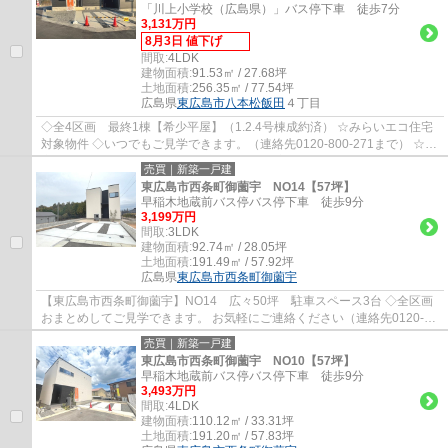
「川上小学校（広島県）」バス停下車 徒歩7分
3,131万円
8月3日 値下げ
間取:
4LDK
建物面積:
91.53㎡ / 27.68坪
土地面積:
256.35㎡ / 77.54坪
広島県
東広島市
八本松飯田
４丁目
◇全4区画 最終1棟【希少平屋】（1.2.4号棟成約済） ☆みらいエコ住宅
対象物件 ◇いつでもご見学できます。（連絡先0120-800-271まで） ☆住
宅性能評価 ☆耐震等級３ ☆引渡後無料点検実施...
売買｜新築一戸建
東広島市西条町御薗宇 NO14【57坪】
早稲木地蔵前バス停バス停下車 徒歩9分
3,199万円
間取:
3LDK
建物面積:
92.74㎡ / 28.05坪
土地面積:
191.49㎡ / 57.92坪
広島県
東広島市
西条町御薗宇
【東広島市西条町御薗宇】NO14 広々50坪 駐車スペース3台 ◇全区画
おまとめしてご見学できます。 お気軽にご連絡ください（連絡先0120-
800-271まで） ☆オール電化のエコ住宅 ☆リビン...
売買｜新築一戸建
東広島市西条町御薗宇 NO10【57坪】
早稲木地蔵前バス停バス停下車 徒歩9分
3,493万円
間取:
4LDK
建物面積:
110.12㎡ / 33.31坪
土地面積:
191.20㎡ / 57.83坪