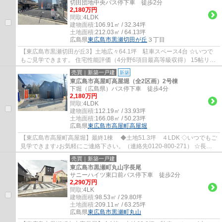
切田団地中央バス停下車 徒歩2分
2,180万円
間取:
4LDK
建物面積:
106.91㎡ / 32.34坪
土地面積:
212.03㎡ / 64.13坪
広島県
東広島市
黒瀬切田が丘
３丁目
【東広島市黒瀬切田が丘3】土地広々64.1坪 駐車スペース4台 ☆いつで
もご見学できます。 住宅性能評価（4分野6項目最高等級収得） 15帖リビ
ング+5.2帖和洋室 2階3部屋（全居室6帖以...
売買｜新築一戸建
新築
東広島市高屋町高屋堀（全2区画）2号棟
下堀（広島県）バス停下車 徒歩4分
2,180万円
間取:
4LDK
建物面積:
112.19㎡ / 33.93坪
土地面積:
166.08㎡ / 50.23坪
広島県
東広島市
高屋町高屋堀
【東広島市高屋町高屋堀】最終1棟 ◆土地51.3坪 ４LDK ◇いつでもご
見学できます♪お気軽にご連絡下さい。（連絡先0120-800-271） ☆長期
優良住宅 ☆設計・建設W性能評価住宅 ☆引渡後無...
売買｜新築一戸建
東広島市黒瀬町丸山字長尾
サニーハイツ東口前バス停下車 徒歩2分
2,290万円
間取:
4LK
建物面積:
98.53㎡ / 29.80坪
土地面積:
209.11㎡ / 63.25坪
広島県
東広島市
黒瀬町丸山