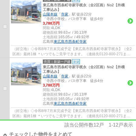
東広島市西条町寺家字梶永（全2区画）No2【外構
工事込み】
山陽本線
「
寺家
」駅 徒歩22分
「寺西小学校」バス停下車 徒歩4分
3,780万円
間取:
4LDK
建物面積:
99.63㎡ / 30.13坪
土地面積:
165.05㎡ / 49.92坪
広島県
東広島市
西条町寺家
（好立地）◇令和8年7月末完成予定【東広島市西条町寺家字梶永】（全2
区画）最終1棟 ＊いつでもご見学できます。（連絡先0120-800-271ま
で） ☆ZEH水準住宅 ☆18帖リビング+和室4.5帖 2...
売買｜新築一戸建
新築
東広島市西条町寺家字梶永（全2区画）No2【外構
工事込み】
山陽本線
「
寺家
」駅 徒歩22分
「寺西小学校」バス停下車 徒歩4分
3,780万円
間取:
4LDK
建物面積:
99.63㎡ / 30.13坪
土地面積:
165.05㎡ / 49.92坪
広島県
東広島市
西条町寺家
（好立地）◇令和8年7月末完成予定【東広島市西条町寺家字梶永】（全2
区画）最終1棟 ＊いつでもご見学できます。（連絡先0120-800-271ま
で） ☆ZEH水準住宅 ☆18帖リビング+和室4.5帖 2...
該当公開件数
12
戸
1-12
戸表示
チェックした物件をまとめて