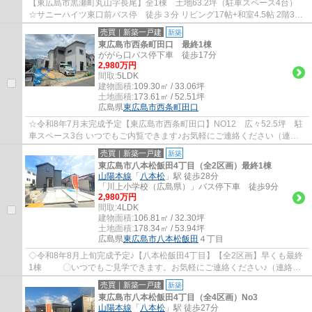
【東広島市黒瀬町丸山字長尾】全1棟 土地63.2坪（駐車スペース4台）
☆サニーハイツ東口前バス停 徒歩３分 リビング17帖+和室4.5帖 2階3部
屋 4LDK ウオークインクローゼット シュー...
売買｜新築一戸建
新築
東広島市西条町田口 最終1棟
ががら口バス停下車 徒歩17分
2,980万円
間取:
5LDK
建物面積:
109.30㎡ / 33.06坪
土地面積:
173.61㎡ / 52.51坪
広島県
東広島市
西条町田口
☆令和8年7月末完成予定【東広島市西条町田口】NO12 広々52.5坪 駐
車スペース3台 いつでもご内覧できます♪お気軽にご連絡ください（連絡
先0120-800-271まで） ☆オール電化住宅 ☆リ...
売買｜新築一戸建
新築
東広島市八本松飯田4丁目（全2区画）最終1棟
山陽本線
「
八本松
」駅 徒歩28分
「川上小学校（広島県）」バス停下車 徒歩9分
2,980万円
間取:
4LDK
建物面積:
106.81㎡ / 32.30坪
土地面積:
178.34㎡ / 53.94坪
広島県
東広島市
八本松飯田
４丁目
◇令和8年8月上旬完成予定♪【八本松飯田4丁目】【全2区画】早くも最終
1棟 〇いつでもご見学できます。お気軽にご連絡ください♪（連絡先
0120-800-271まで） ☆長期優良住宅４LDK ☆...
売買｜新築一戸建
新築
東広島市八本松飯田4丁目（全4区画）No3
山陽本線
「
八本松
」駅 徒歩27分