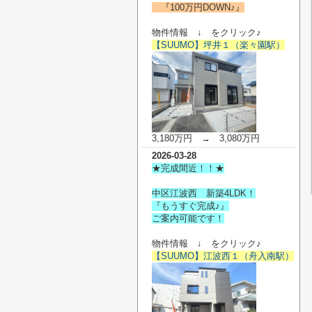
『100万円DOWN♪』
物件情報 ↓ をクリック♪
【SUUMO】坪井１（楽々園駅）
3,180万円 → 3,080万円
2026-03-28
★完成間近！！★
中区江波西 新築4LDK！
『もうすぐ完成♪』
ご案内可能です！
物件情報 ↓ をクリック♪
【SUUMO】江波西１（舟入南駅）