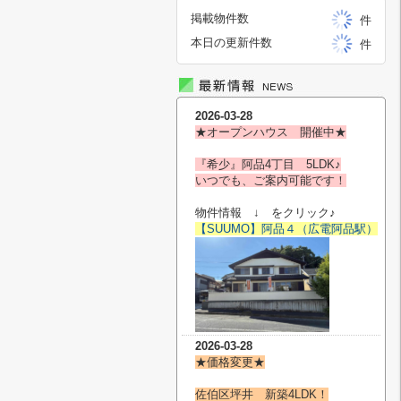
掲載物件数
件
本日の更新件数
件
2026-03-28
★オープンハウス 開催中★
『希少』阿品4丁目 5LDK♪
いつでも、ご案内可能です！
物件情報 ↓ をクリック♪
【SUUMO】阿品４（広電阿品駅）
2026-03-28
★価格変更★
佐伯区坪井 新築4LDK！