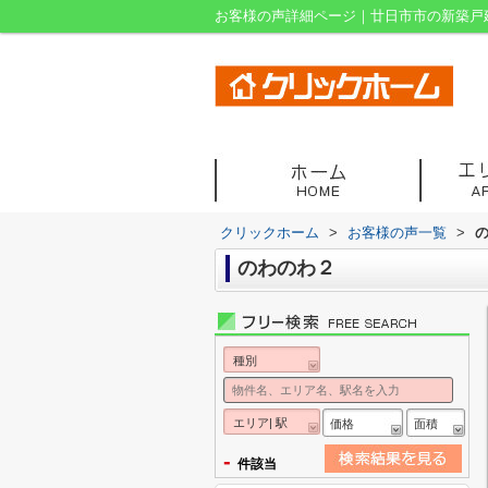
お客様の声詳細ページ｜廿日市市の新築戸
クリックホーム
>
お客様の声一覧
>
のわのわ２
種別
エリア| 駅
価格
面積
-
件該当