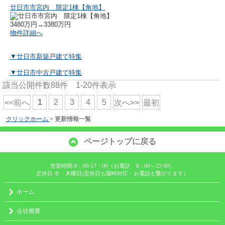
廿日市市宮内 限定1棟【角地】
3480万円→3380万円
物件詳細へ
▼廿日市新築戸建て特集
▼廿日市中古戸建て特集
該当公開件数
88
件
1-20
件表示
1
2
3
4
5
<<前へ
次へ>>
最初
クリックホーム
>
更新情報一覧
ページトップに戻る
営業時間:9：00-17：00（お電話 9：00～22:00）
定休日:水・木曜日(定休日も随時対応・お電話も繋がります）
ホーム
会社概要