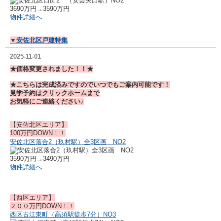
3690万円→3590万円
物件詳細へ
▼安佐北区戸建特集
2025-11-01
★価格変更されました！！★
★こちらは完成済みですのでいつでもご案内可能です！
見学予約はクリックホームまで
お気軽にご連絡ください♪
【安佐北区エリア】
100万円DOWN！！
安佐北区落合2（玖村駅）全3区画 NO2
3590万円→3490万円
物件詳細へ
【西区エリア】
２００万円DOWN！！
西区古江東町（高須駅徒歩7分）NO3