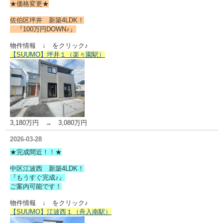
★価格変更★
佐伯区坪井 新築4LDK！
『100万円DOWN♪』
物件情報 ↓ をクリック♪
【SUUMO】坪井１（楽々園駅）
3,180万円 → 3,080万円
2026-03-28
★完成間近！！★
中区江波西 新築4LDK！
『もうすぐ完成♪』
ご案内可能です！
物件情報 ↓ をクリック♪
【SUUMO】江波西１（舟入南駅）