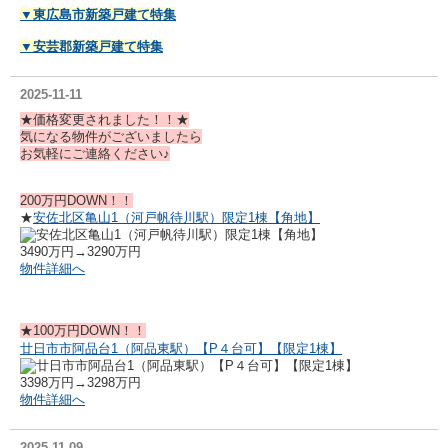
▼東広島市新築戸建て特集
▼安芸郡新築戸建て特集
2025-11-11
★価格変更されました！！★
気になる物件がございましたら
お気軽にご連絡ください♪
200万円DOWN！！
★
安佐北区亀山1（河戸帆待川駅）限定1棟【角地】
3490万円→3290万円
物件詳細へ
★100万円DOWN！！
廿日市市阿品台1（阿品東駅）【P４台可】【限定1棟】
3398万円→3298万円
物件詳細へ
2025-11-09