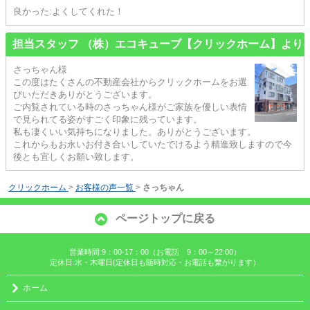
良かった:よくしてくれた！
担当スタッフ （株）エコキューブ【クリックホーム】より
さっちゃん様
この度はたくさんの不動産会社からクリックホームをお選
びいただきありがとうございます。
ご内覧されている時のさっちゃん様がご家族を優しい表情
で見られてる姿がすごく印象に残っています。
私も凄くいい気持ちになりました。ありがとうございます。
これからもお永いお付き合いしていたでけるよう精進致しますので今
後とも宜しくお願い致します。
クリックホーム
>
お客様の声一覧
>
さっちゃん
ページトップに戻る
営業時間:9：00-17：00（お電話 9：00～22:00）
定休日:水・木曜日(定休日も随時対応・お電話も繋がります）
ホーム