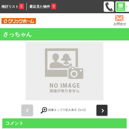
0
0
検討リスト
最近見た物件
お問合せ
さっちゃん
前
次
画像タップで拡大表示【
1
/1】
コメント