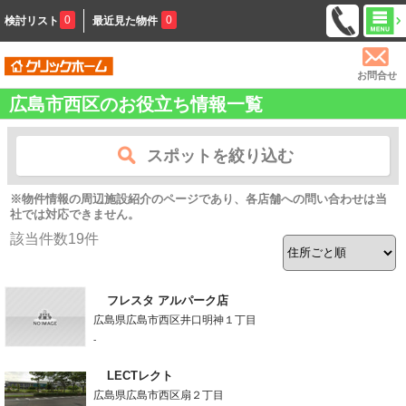
0
0
検討リスト
最近見た物件
お問合せ
広島市西区のお役立ち情報一覧
スポットを絞り込む
※物件情報の周辺施設紹介のページであり、各店舗への問い合わせは当
社では対応できません。
該当件数
19
件
フレスタ アルパーク店
広島県広島市西区井口明神１丁目
-
LECTレクト
広島県広島市西区扇２丁目