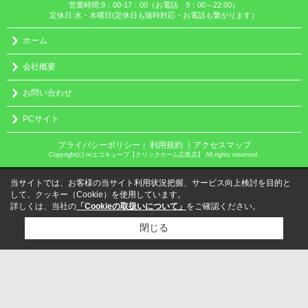
営業時間:9：00-17：00（お電話 9：00～22:00）
定休日:水・木曜日(定休日も随時対応・お電話も繋がります）
ホーム
会社概要
お問い合わせ
PCサイト
プライバシーポリシー
利用規約
｜アクセスマップ
｜
Copyright(c) ㈱エコキューブ【クリックホーム広島店】 All rights reserved.
当サイトでは、お客様の当サイト利用状況把握、サービス向上検討を目的と
して、クッキー（Cookie）を使用しています。
詳しくは、当社の
「Cookieの取扱いについて」
をご確認ください。
閉じる