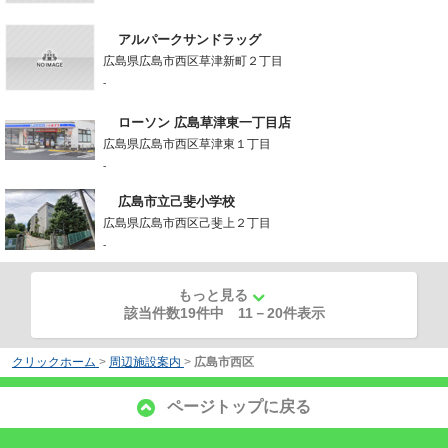
アルパークサンドラッグ
広島県広島市西区草津新町２丁目
-
ローソン 広島草津東一丁目店
広島県広島市西区草津東１丁目
-
広島市立己斐小学校
広島県広島市西区己斐上２丁目
-
もっと見る
該当件数19件中
11
－
20
件表示
クリックホーム
>
周辺施設案内
>
広島市西区
ページトップに戻る