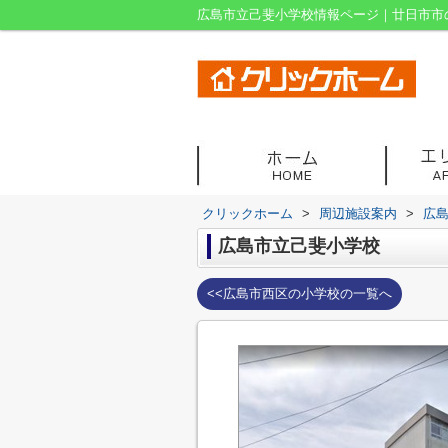
広島市立己斐小学校情報ページ｜廿日市市
クリックホーム
>
周辺施設案内
>
広
広島市立己斐小学校
<<広島市西区の小学校の一覧へ