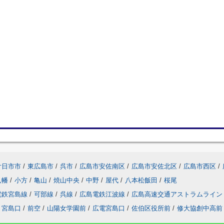
廿日市市
/
東広島市
/
呉市
/
広島市安佐南区
/
広島市安佐北区
/
広島市西区
/
八幡
/
小方
/
亀山
/
焼山中央
/
中野
/
屋代
/
八本松飯田
/
桜尾
電鉄宮島線
/
可部線
/
呉線
/
広島電鉄江波線
/
広島高速交通アストラムライン
宮島口
/
前空
/
山陽女学園前
/
広電宮島口
/
佐伯区役所前
/
修大協創中高前