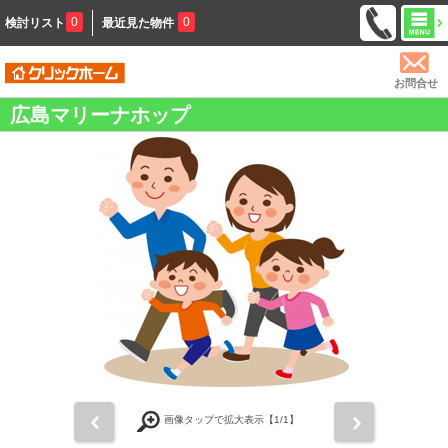
0
0
検討リスト
最近見た物件
お問合せ
広島マリーナホップ
前
次
画像タップで拡大表示【
1
/1】