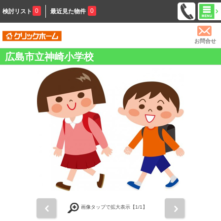
0
0
検討リスト
最近見た物件
お問合せ
広島市立神崎小学校
前
次
画像タップで拡大表示【
1
/1】