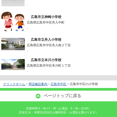
-
広島市立神崎小学校
広島県広島市中区舟入中町
-
広島市立舟入小学校
広島県広島市中区舟入南２丁目
-
広島市立本川小学校
広島県広島市中区本川町１丁目
-
クリックホーム
>
周辺施設案内
>
広島市中区
>
広島市中区の小学校
ページトップに戻る
営業時間:9：00-17：00（お電話 9：00～22:00）
定休日:水・木曜日(定休日も随時対応・お電話も繋がります）