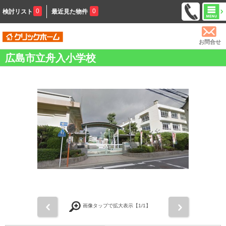
0
0
検討リスト
最近見た物件
お問合せ
広島市立舟入小学校
前
次
画像タップで拡大表示【
1
/1】