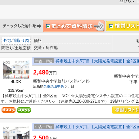
並び順：
外観
/
間取り図
価格
交通 / 所在地
間取り/土地面積
呉市焼山中央5丁目【太陽光発電設置】全2区画
中古一戸建
2,480
万円
昭和中央小学
昭和中央小学校前バス停バス停
4LDK
下車
広島県
呉市
焼山中央
５丁目
119.95㎡
【呉市焼山中央5丁目】全2区画 NO2 ☆太陽光発電システム設置のエコ住宅
す。お気軽にご連絡ください♪ （連絡先0120-800-271まで） 19帖リビング 2..
呉市焼山中央5丁目【太陽光発電設置】全2区画
中古一戸建
2,500
万円