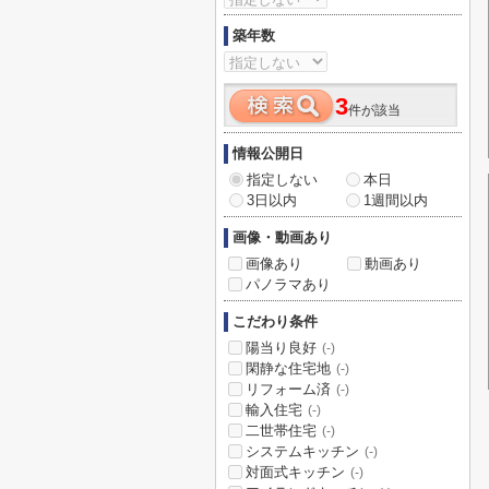
築年数
3
件が該当
情報公開日
指定しない
本日
3日以内
1週間以内
画像・動画あり
画像あり
動画あり
パノラマあり
こだわり条件
陽当り良好
(-)
閑静な住宅地
(-)
リフォーム済
(-)
輸入住宅
(-)
二世帯住宅
(-)
システムキッチン
(-)
対面式キッチン
(-)