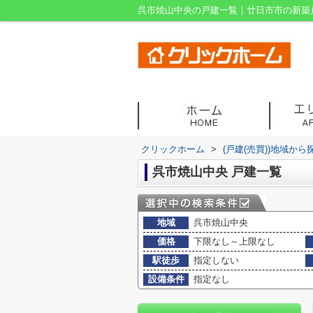
呉市焼山中央の戸建一覧｜廿日市市の新築
クリックホーム
>
(戸建(売買))地域から
呉市焼山中央 戸建一覧
地域
呉市焼山中央
価格
下限なし～上限なし
駅徒歩
指定しない
設備条件
指定なし