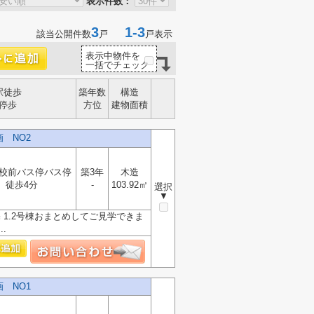
表示件数：
3
1-3
該当公開件数
戸
戸表示
表示中物件を
一括でチェック
駅徒歩
築年数
構造
停歩
方位
建物面積
 NO2
校前バス停バス停
築3年
木造
 徒歩4分
-
103.92㎡
選択
▼
 1.2号棟おまとめしてご見学できま
.
 NO1