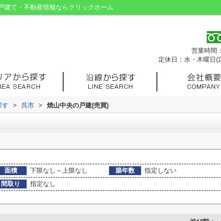
戸建て・不動産情報ならクリックホーム
営業時間：9
定休日：水・木曜日(
探す
>
呉市
>
焼山中央の戸建(売買)
面積
下限なし～上限なし
築年数
指定しない
間取り
指定なし