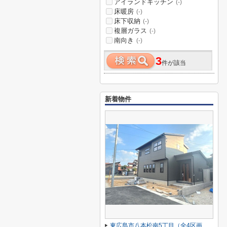
アイランドキッチン
(-)
床暖房
(-)
床下収納
(-)
複層ガラス
(-)
南向き
(-)
3
件が該当
新着物件
東広島市八本松南5丁目（全4区画）No２