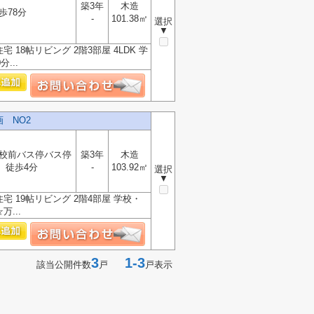
築3年
木造
歩78分
-
101.38㎡
選択
▼
8帖リビング 2階3部屋 4LDK 学
...
 NO2
校前バス停バス停
築3年
木造
 徒歩4分
-
103.92㎡
選択
▼
 19帖リビング 2階4部屋 学校・
...
3
1-3
該当公開件数
戸
戸表示