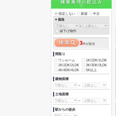
指定しない
新築
中古
▼価格
～
値下げ物件
3
件が該当
間取り
ワンルーム
1K/1DK/1LDK
2K/2DK/2LDK
3K/3DK/3LDK
4K/4DK/4LDK
5K以上
建物面積
～
土地面積
～
駅からの徒歩