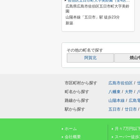
佐伯区五日市町大字美鈴園（全4区画）No3
広島県広島市佐伯区五日市町大字美鈴
園
山陽本線「五日市」駅 徒歩23分
新築
その他の町名で探す
阿賀北
焼山
市区町村から探す
広島市佐伯区
/
町名から探す
八幡東
/
大野
/
路線から探す
山陽本線
/
広島
駅から探す
五日市
/
廿日市
/
ホーム
月々7万円以
会社概要
スーパー徒歩