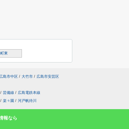
尻町東
広島市中区
/
大竹市
/
広島市安芸区
/
芸備線
/
広島電鉄本線
/
楽々園
/
河戸帆待川
情報なら