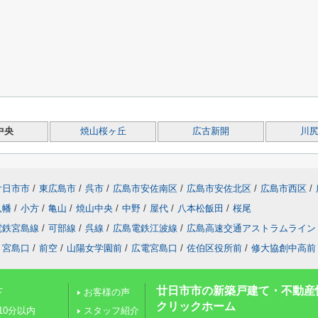
中央
焼山桜ヶ丘
広古新開
川
廿日市市
/
東広島市
/
呉市
/
広島市安佐南区
/
広島市安佐北区
/
広島市西区
/
八幡
/
小方
/
亀山
/
焼山中央
/
中野
/
屋代
/
八本松飯田
/
桜尾
電鉄宮島線
/
可部線
/
呉線
/
広島電鉄江波線
/
広島高速交通アストラムライン
宮島口
/
前空
/
山陽女学園前
/
広電宮島口
/
佐伯区役所前
/
修大協創中高前
廿日市市の新築戸建て・不動産
下
お客様の声
クリックホーム
10分以内
スタッフ紹介