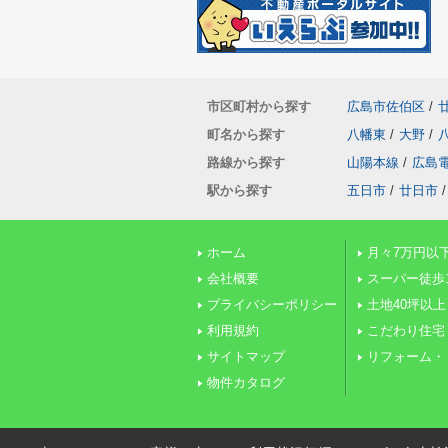
市区町村から探す
広島市佐伯区
/
町名から探す
八幡東
/
大野
/
路線から探す
山陽本線
/
広島
駅から探す
五日市
/
廿日市
/
ホーム
月々7万円以
会社概要
スーパー徒歩
プライバシーポリシー
土地40坪以上
利用規約
こだわり住宅
サイトマップ
リフォーム・
物件カタログ