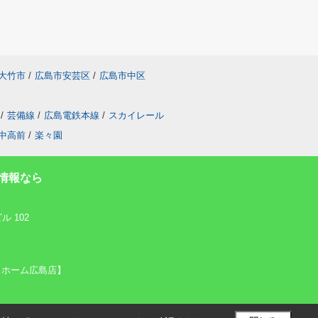
大竹市
/
広島市安芸区
/
広島市中区
/
芸備線
/
広島電鉄本線
/
スカイレール
中高前
/
楽々園
情報なら
 102
リックホーム広島店】