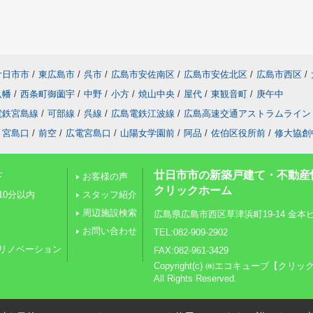
廿日市市
/
東広島市
/
呉市
/
広島市安佐南区
/
広島市安佐北区
/
広島市西区
/
八幡
/
西条町御薗宇
/
中野
/
小方
/
焼山中央
/
屋代
/
東観音町
/
庚午中
電鉄宮島線
/
可部線
/
呉線
/
広島電鉄江波線
/
広島高速交通アストラムライン
宮島口
/
前空
/
広電宮島口
/
山陽女学園前
/
阿品
/
佐伯区役所前
/
修大協創
廿日市市の新築戸建て・不動産
下
お客様の声
クリックホーム
10分以内
スタッフ紹介
周辺施設検索
広島県広島市西区草津浜町19-14 金本ビル
お問い合わせ
TEL:082-909-2902
リノベーション
FAX:082-961-3429
Copyright(c) ㈱エコキューブ【ク
All Rights Reserved.