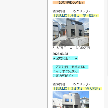
『100万円DOWN♪』
物件情報 ↓ をクリック♪
【SUUMO】坪井１（楽々園駅）
3,180万円 → 3,080万円
2026-03-28
★完成間近！！★
中区江波西 新築4LDK！
『もうすぐ完成♪』
ご案内可能です！
物件情報 ↓ をクリック♪
【SUUMO】江波西１（舟入南駅）