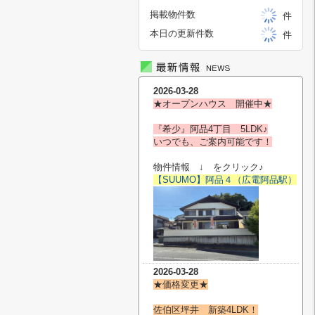
掲載物件数
件
本日の更新件数
件
2026-03-28
★オープンハウス 開催中★
『希少』阿品4丁目 5LDK♪
いつでも、ご案内可能です！
物件情報 ↓ をクリック♪
【SUUMO】阿品４（広電阿品駅）
2026-03-28
★価格変更★
佐伯区坪井 新築4LDK！