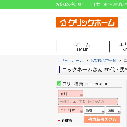
お客様の声詳細ページ｜廿日市市の新築戸
クリックホーム
>
お客様の声一覧
>
ニ
ニックネームさん 20代・男
種別
エリア| 駅
価格
面積
-
件該当