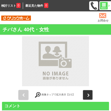
0
0
検討リスト
最近見た物件
お問合せ
チバさん 40代・女性
前
次
画像タップで拡大表示【
1
/1】
コメント