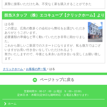
真摯に接客いただけた為、不安なく家を購入することができた
担当スタッフ （株）エコキューブ【クリックホーム】より
はる様
この度は、広島の数多くの会社から弊社をお選びいただき
ありがとうございます。
必要書類の準備など早く動いていただき非常に助かりまし
た。
これから新しいご新居でのスタートになりますが、私も微力ではござ
いますがお長い付き合いをしていただけれるよう
努力いたしますので、今後とも末永いお付き合いを宜しくお願い致し
ます。
クリックホーム
>
お客様の声一覧
>
はる
ページトップに戻る
営業時間:9：00-17：00（お電話 9：00～22:00）
定休日:水・木曜日(定休日も随時対応・お電話も繋がります）
ホーム