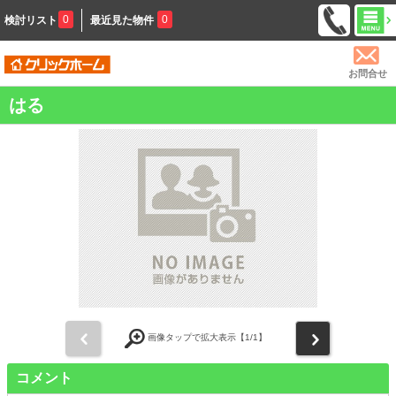
0
0
検討リスト
最近見た物件
お問合せ
はる
前
次
画像タップで拡大表示【
1
/1】
コメント