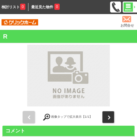
0
0
検討リスト
最近見た物件
お問合せ
R
前
次
画像タップで拡大表示【
1
/1】
コメント