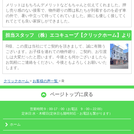
メリットはもちろんデメリットなどもちゃんと伝えてくれました。押
し売り感のない接客で、物件廻りの際は私たちが到着するのを必ず車
の外で、暑い中立って待ってくれていました。娘にも優しく接してく
れてとても良い家探しができました。
担当スタッフ （株）エコキューブ【クリックホーム】より
R様、この度は当社にてご契約を頂きまして、誠に有難う
ございます。お子様を連れての物件廻り、ご契約、お引渡
しは大変だったと思います。今後とも何かございましたら
お気軽にご連絡をください。今後ともよろしくお願いいた
します。
クリックホーム
>
お客様の声一覧
>
R
ページトップに戻る
営業時間:9：00-17：00（お電話 9：00～22:00）
定休日:水・木曜日(定休日も随時対応・お電話も繋がります）
ホーム