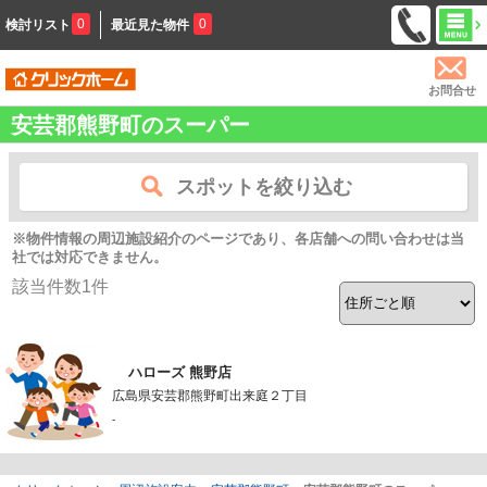
0
0
検討リスト
最近見た物件
お問合せ
安芸郡熊野町のスーパー
スポットを絞り込む
※物件情報の周辺施設紹介のページであり、各店舗への問い合わせは当
社では対応できません。
該当件数
1
件
ハローズ 熊野店
広島県安芸郡熊野町出来庭２丁目
-