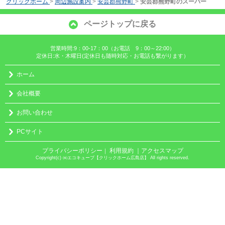
クリックホーム
>
周辺施設案内
>
安芸郡熊野町
>
安芸郡熊野町のスーパー
ページトップに戻る
営業時間:9：00-17：00（お電話 9：00～22:00）
定休日:水・木曜日(定休日も随時対応・お電話も繋がります）
ホーム
会社概要
お問い合わせ
PCサイト
プライバシーポリシー
利用規約
｜アクセスマップ
｜
Copyright(c) ㈱エコキューブ【クリックホーム広島店】 All rights reserved.