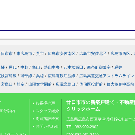
廿日市市
/
東広島市
/
呉市
/
広島市安佐南区
/
広島市安佐北区
/
広島市西区
/
八幡
/
屋代
/
中野
/
亀山
/
焼山中央
/
八本松飯田
/
西条町御薗宇
/
緑井
電鉄宮島線
/
可部線
/
呉線
/
広島電鉄江波線
/
広島高速交通アストラムライン
宮島口
/
前空
/
山陽女学園前
/
広電宮島口
/
佐伯区役所前
/
修大協創中高前
廿日市市の新築戸建て・不動産
下
お客様の声
クリックホーム
10分以内
スタッフ紹介
周辺施設検索
広島県広島市西区草津浜町19-14 金本ビル
お問い合わせ
TEL:082-909-2902
リノベーション
FAX:082-961-3429