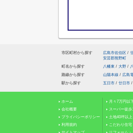
市区町村から探す
広島市佐伯区
/
安芸郡熊野町
町名から探す
八幡東
/
大野
/
路線から探す
山陽本線
/
広島
駅から探す
五日市
/
廿日市
/
ホーム
月々7万円以
会社概要
スーパー徒歩
プライバシーポリシー
土地40坪以上
利用規約
こだわり住宅
サイトマップ
リフォーム・