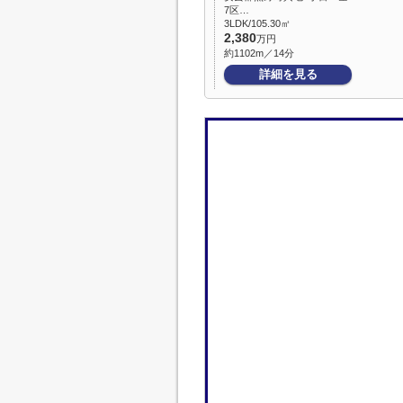
7区…
3LDK/105.30㎡
2,380
万円
約1102m／14分
詳細を見る