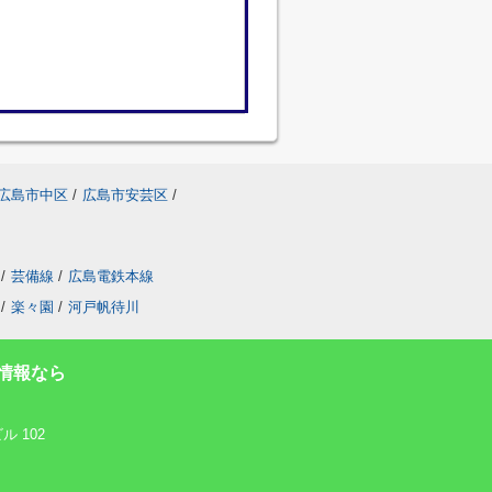
広島市中区
/
広島市安芸区
/
/
芸備線
/
広島電鉄本線
/
楽々園
/
河戸帆待川
情報なら
 102