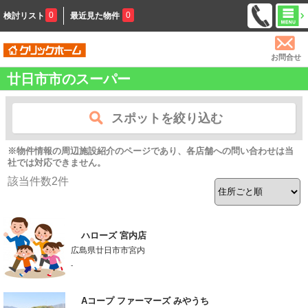
0
0
検討リスト
最近見た物件
お問合せ
廿日市市のスーパー
スポットを絞り込む
※物件情報の周辺施設紹介のページであり、各店舗への問い合わせは当
社では対応できません。
該当件数
2
件
ハローズ 宮内店
広島県廿日市市宮内
-
Aコープ ファーマーズ みやうち