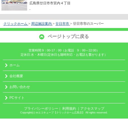
広島県廿日市市宮内４丁目
-
クリックホーム
>
周辺施設案内
>
廿日市市
>
廿日市市のスーパー
ページトップに戻る
営業時間:9：00-17：00（お電話 9：00～22:00）
定休日:水・木曜日(定休日も随時対応・お電話も繋がります）
ホーム
会社概要
お問い合わせ
PCサイト
プライバシーポリシー
利用規約
｜アクセスマップ
｜
Copyright(c) ㈱エコキューブ【クリックホーム広島店】 All rights reserved.