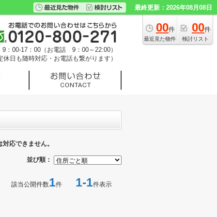
最終更新：2026年08月08日
00
00
件
件
最近見た物件
検討リスト
：00-17：00（お電話 9：00～22:00）
定休日も随時対応・お電話も繋がります）
は対応できません。
並び順：
1
1-1
該当公開件数
件
件表示