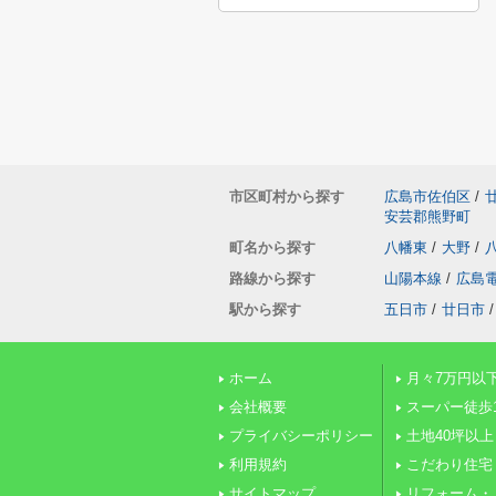
市区町村から探す
広島市佐伯区
/
安芸郡熊野町
町名から探す
八幡東
/
大野
/
路線から探す
山陽本線
/
広島
駅から探す
五日市
/
廿日市
/
ホーム
月々7万円以
会社概要
スーパー徒歩
プライバシーポリシー
土地40坪以上
利用規約
こだわり住宅
サイトマップ
リフォーム・