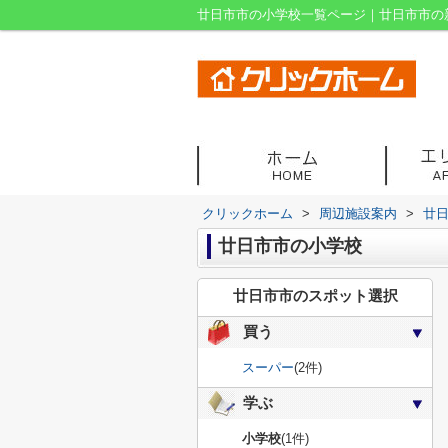
廿日市市の小学校一覧ページ｜廿日市市の
クリックホーム
>
周辺施設案内
>
廿
廿日市市の小学校
廿日市市のスポット選択
買う
スーパー
(2件)
学ぶ
小学校
(1件)