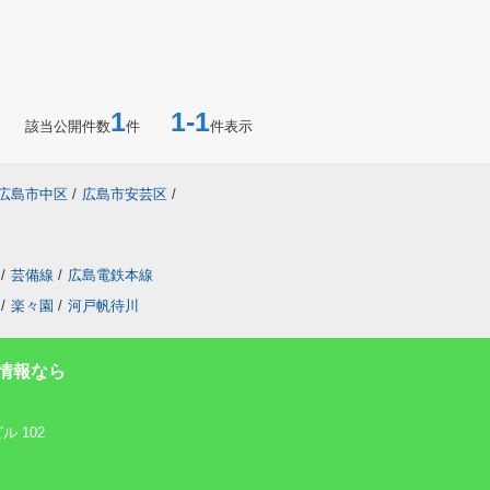
1
1-1
該当公開件数
件
件表示
広島市中区
/
広島市安芸区
/
/
芸備線
/
広島電鉄本線
/
楽々園
/
河戸帆待川
情報なら
 102