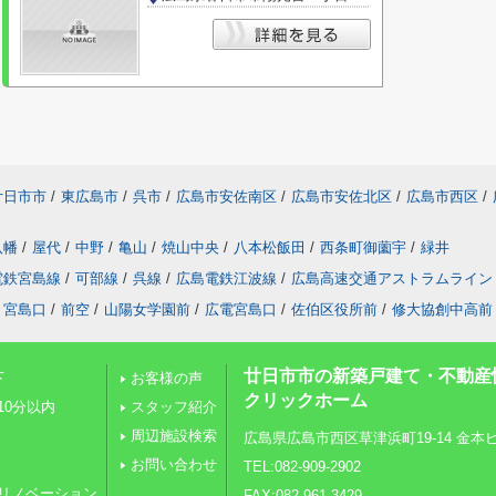
廿日市市
/
東広島市
/
呉市
/
広島市安佐南区
/
広島市安佐北区
/
広島市西区
/
八幡
/
屋代
/
中野
/
亀山
/
焼山中央
/
八本松飯田
/
西条町御薗宇
/
緑井
電鉄宮島線
/
可部線
/
呉線
/
広島電鉄江波線
/
広島高速交通アストラムライン
宮島口
/
前空
/
山陽女学園前
/
広電宮島口
/
佐伯区役所前
/
修大協創中高前
廿日市市の新築戸建て・不動産
下
お客様の声
クリックホーム
10分以内
スタッフ紹介
周辺施設検索
広島県広島市西区草津浜町19-14 金本ビル
お問い合わせ
TEL:082-909-2902
リノベーション
FAX:082-961-3429