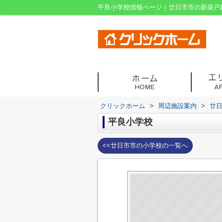
平良小学校情報ページ｜廿日市市の新築戸
クリックホーム
>
周辺施設案内
>
廿
平良小学校
<<廿日市市の小学校の一覧へ