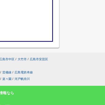
広島市中区
/
大竹市
/
広島市安芸区
/
芸備線
/
広島電鉄本線
/
楽々園
/
河戸帆待川
情報なら