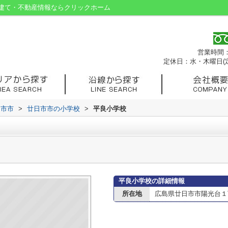
建て・不動産情報ならクリックホーム
営業時間：9
定休日：水・木曜日(
日市市
>
廿日市市の小学校
>
平良小学校
平良小学校の詳細情報
所在地
広島県廿日市市陽光台１丁