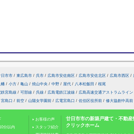
廿日市市
/
東広島市
/
呉市
/
広島市安佐南区
/
広島市安佐北区
/
広島市西区
/
八幡
/
小方
/
亀山
/
焼山中央
/
中野
/
屋代
/
八本松飯田
/
桜尾
電鉄宮島線
/
可部線
/
呉線
/
広島電鉄江波線
/
広島高速交通アストラムライン
宮島口
/
前空
/
山陽女学園前
/
広電宮島口
/
佐伯区役所前
/
修大協創中高前
廿日市市の新築戸建て・不動産
下
お客様の声
クリックホーム
10分以内
スタッフ紹介