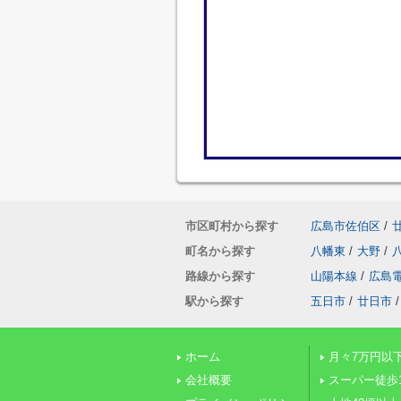
市区町村から探す
広島市佐伯区
/
町名から探す
八幡東
/
大野
/
路線から探す
山陽本線
/
広島
駅から探す
五日市
/
廿日市
/
ホーム
月々7万円以
会社概要
スーパー徒歩