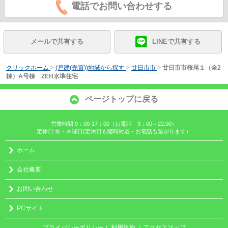
電話でお問い合わせする
メールで共有する
LINEで共有する
クリックホーム
>
(戸建(売買))地域から探す
>
廿日市市
>
廿日市市桜尾１（全2
棟）A号棟 ZEH水準住宅
ページトップに戻る
営業時間:9：00-17：00（お電話 9：00～22:00）
定休日:水・木曜日(定休日も随時対応・お電話も繋がります）
ホーム
会社概要
お問い合わせ
PCサイト
プライバシーポリシー
利用規約
｜アクセスマップ
｜