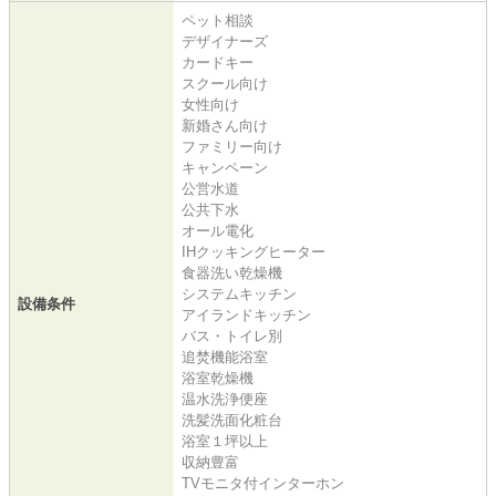
ペット相談
デザイナーズ
カードキー
スクール向け
女性向け
新婚さん向け
ファミリー向け
キャンペーン
公営水道
公共下水
オール電化
IHクッキングヒーター
食器洗い乾燥機
システムキッチン
設備条件
アイランドキッチン
バス・トイレ別
追焚機能浴室
浴室乾燥機
温水洗浄便座
洗髪洗面化粧台
浴室１坪以上
収納豊富
TVモニタ付インターホン