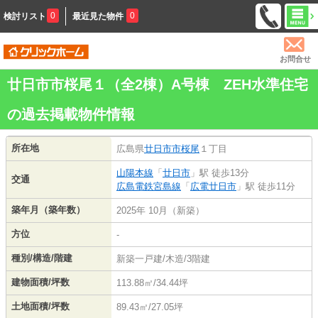
0
0
検討リスト
最近見た物件
お問合せ
廿日市市桜尾１（全2棟）A号棟 ZEH水準住宅
の過去掲載物件情報
所在地
広島県
廿日市市
桜尾
１丁目
山陽本線
「
廿日市
」駅 徒歩13分
交通
広島電鉄宮島線
「
広電廿日市
」駅 徒歩11分
築年月（築年数）
2025年 10月（新築）
方位
-
種別/構造/階建
新築一戸建/木造/3階建
建物面積/坪数
113.88㎡/34.44坪
土地面積/坪数
89.43㎡/27.05坪