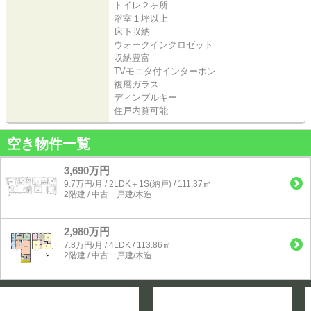
トイレ２ヶ所
浴室１坪以上
床下収納
ウォークインクロゼット
収納豊富
TVモニタ付インターホン
複層ガラス
ディンプルキー
住戸内覧可能
空き物件一覧
3,690万円
9.7万円/月 / 2LDK＋1S(納戸) / 111.37㎡
2階建 / 中古一戸建/木造
2,980万円
7.8万円/月 / 4LDK / 113.86㎡
2階建 / 中古一戸建/木造