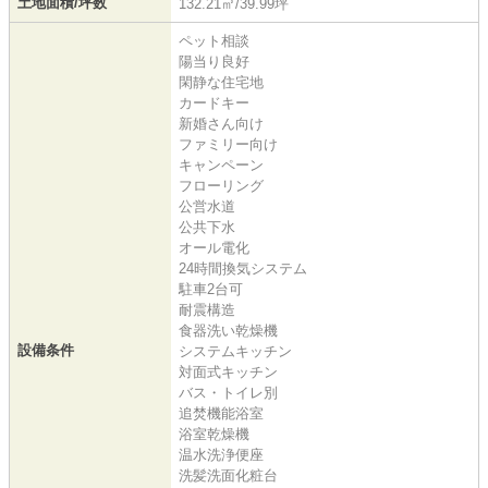
土地面積/坪数
132.21㎡/39.99坪
ペット相談
陽当り良好
閑静な住宅地
カードキー
新婚さん向け
ファミリー向け
キャンペーン
フローリング
公営水道
公共下水
オール電化
24時間換気システム
駐車2台可
耐震構造
食器洗い乾燥機
設備条件
システムキッチン
対面式キッチン
バス・トイレ別
追焚機能浴室
浴室乾燥機
温水洗浄便座
洗髪洗面化粧台