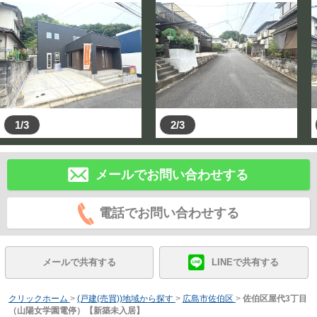
1/3
2/3
メールでお問い合わせする
電話でお問い合わせする
メールで共有する
LINEで共有する
クリックホーム
>
(戸建(売買))地域から探す
>
広島市佐伯区
>
佐伯区屋代3丁目
（山陽女学園電停）【新築未入居】