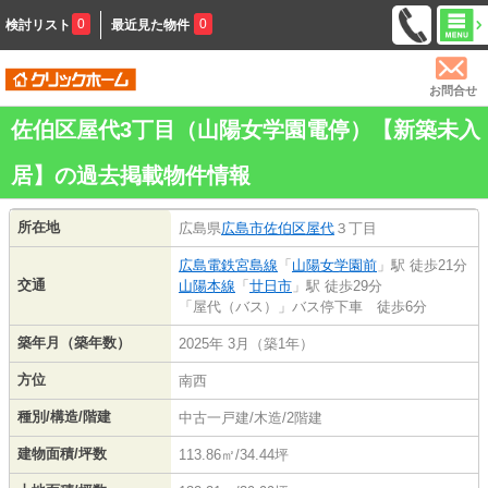
0
0
検討リスト
最近見た物件
お問合せ
佐伯区屋代3丁目（山陽女学園電停）【新築未入
居】の過去掲載物件情報
所在地
広島県
広島市佐伯区
屋代
３丁目
広島電鉄宮島線
「
山陽女学園前
」駅 徒歩21分
交通
山陽本線
「
廿日市
」駅 徒歩29分
「屋代（バス）」バス停下車 徒歩6分
築年月（築年数）
2025年 3月（築1年）
方位
南西
種別/構造/階建
中古一戸建/木造/2階建
建物面積/坪数
113.86㎡/34.44坪