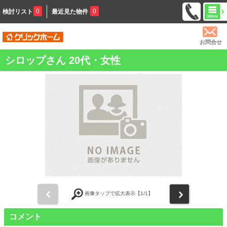
0
0
検討リスト
最近見た物件
お問合せ
シロップさん 20代・女性
前
次
画像タップで拡大表示【
1
/1】
コメント