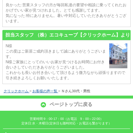
良かった:営業スタッフの方が毎回私達の要望や相談に乗ってくれたお
かげでいい家が見つけれました。とても感謝してます。
気になった:特にありません。暑い中対応していただきありがとうござ
います。
担当スタッフ （株）エコキューブ【クリックホーム】より
N様
この度はご新居ご成約頂きまして誠にありがとうございま
す。
N様ご家族にとってのいいお家が見つけるお時間にお付き
合いさしていただきありがとうございました。
これからも長いお付き合いして頂けるよう微力ながら頑張りますので
引き続きよろしくお願いいたします。
クリックホーム
>
お客様の声一覧
>
Ｎさん30代・男性
ページトップに戻る
営業時間:9：00-17：00（お電話 9：00～22:00）
定休日:水・木曜日(定休日も随時対応・お電話も繋がります）