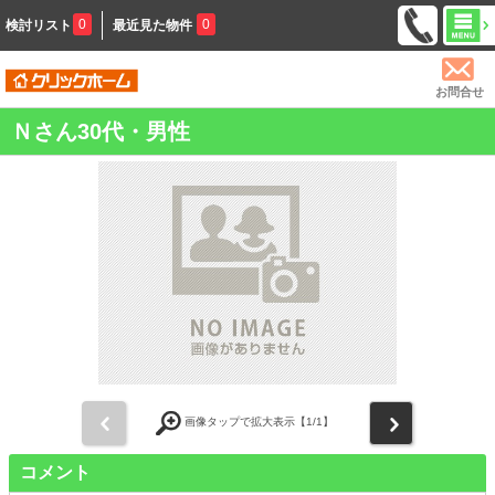
0
0
検討リスト
最近見た物件
お問合せ
Ｎさん30代・男性
前
次
画像タップで拡大表示【
1
/1】
コメント