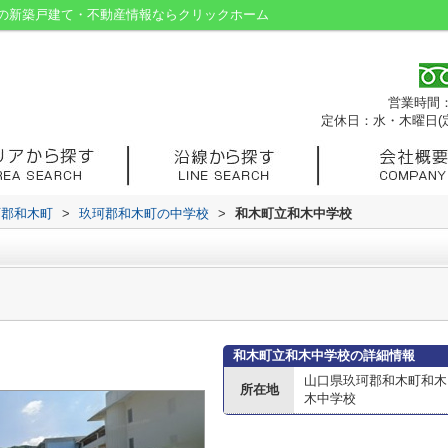
の新築戸建て・不動産情報ならクリックホーム
営業時間：9
定休日：水・木曜日(
珂郡和木町
>
玖珂郡和木町の中学校
>
和木町立和木中学校
和木町立和木中学校の詳細情報
山口県玖珂郡和木町和木
所在地
木中学校