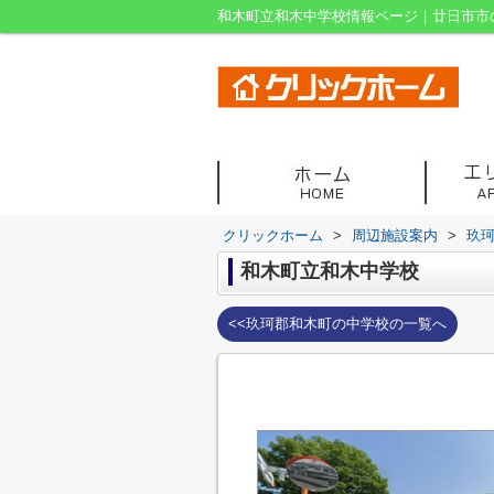
和木町立和木中学校情報ページ｜廿日市市
クリックホーム
>
周辺施設案内
>
玖
和木町立和木中学校
<<玖珂郡和木町の中学校の一覧へ