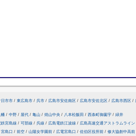
廿日市市
/
東広島市
/
呉市
/
広島市安佐南区
/
広島市安佐北区
/
広島市西区
/
八幡
/
中野
/
屋代
/
亀山
/
焼山中央
/
八本松飯田
/
西条町御薗宇
/
緑井
電鉄宮島線
/
可部線
/
呉線
/
広島電鉄江波線
/
広島高速交通アストラムライン
宮島口
/
前空
/
山陽女学園前
/
広電宮島口
/
佐伯区役所前
/
修大協創中高前