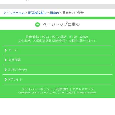
-
クリックホーム
>
周辺施設案内
>
周南市
>
周南市の中学校
ページトップに戻る
営業時間:9：00-17：00（お電話 9：00～22:00）
定休日:水・木曜日(定休日も随時対応・お電話も繋がります）
ホーム
会社概要
お問い合わせ
PCサイト
プライバシーポリシー
利用規約
｜アクセスマップ
｜
Copyright(c) ㈱エコキューブ【クリックホーム広島店】 All rights reserved.