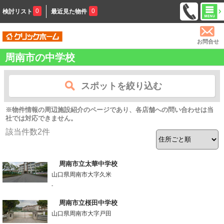
0
0
検討リスト
最近見た物件
お問合せ
周南市の中学校
スポットを絞り込む
※物件情報の周辺施設紹介のページであり、各店舗への問い合わせは当
社では対応できません。
該当件数
2
件
周南市立太華中学校
山口県周南市大字久米
-
周南市立桜田中学校
山口県周南市大字戸田