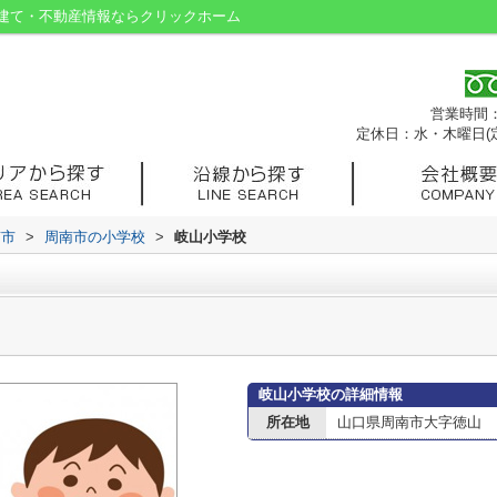
建て・不動産情報ならクリックホーム
営業時間：9
定休日：水・木曜日(
南市
>
周南市の小学校
>
岐山小学校
岐山小学校の詳細情報
所在地
山口県周南市大字徳山