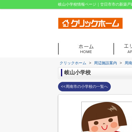
岐山小学校情報ページ｜廿日市市の新築戸
クリックホーム
>
周辺施設案内
>
周
岐山小学校
<<周南市の小学校の一覧へ