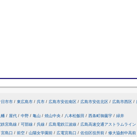
廿日市市
/
東広島市
/
呉市
/
広島市安佐南区
/
広島市安佐北区
/
広島市西区
/
八幡
/
屋代
/
中野
/
亀山
/
焼山中央
/
八本松飯田
/
西条町御薗宇
/
緑井
電鉄宮島線
/
可部線
/
呉線
/
広島電鉄江波線
/
広島高速交通アストラムライン
宮島口
/
前空
/
山陽女学園前
/
広電宮島口
/
佐伯区役所前
/
修大協創中高前