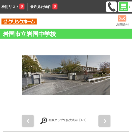
0
0
検討リスト
最近見た物件
お問合せ
岩国市立岩国中学校
前
次
画像タップで拡大表示【
1
/1】