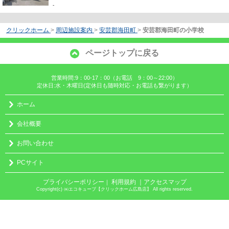
-
クリックホーム
>
周辺施設案内
>
安芸郡海田町
>
安芸郡海田町の小学校
ページトップに戻る
営業時間:9：00-17：00（お電話 9：00～22:00）
定休日:水・木曜日(定休日も随時対応・お電話も繋がります）
ホーム
会社概要
お問い合わせ
PCサイト
プライバシーポリシー
利用規約
｜アクセスマップ
｜
Copyright(c) ㈱エコキューブ【クリックホーム広島店】 All rights reserved.