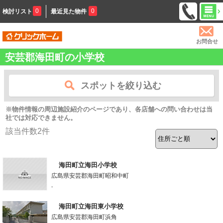
0
0
検討リスト
最近見た物件
お問合せ
安芸郡海田町の小学校
スポットを絞り込む
※物件情報の周辺施設紹介のページであり、各店舗への問い合わせは当
社では対応できません。
該当件数
2
件
海田町立海田小学校
広島県安芸郡海田町昭和中町
-
海田町立海田東小学校
広島県安芸郡海田町浜角