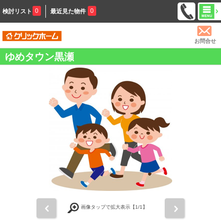
0
0
検討リスト
最近見た物件
お問合せ
ゆめタウン黒瀬
前
次
画像タップで拡大表示【
1
/1】