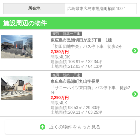
所在地
広島県東広島市黒瀬町楢原100-1
施設周辺の物件
売買｜新築一戸建
東広島市黒瀬切田が丘3丁目 1棟
「切田団地中央」バス停下車 徒歩2分
2,180万円
間取:
4LDK
建物面積:
106.91㎡ / 32.34坪
土地面積:
212.03㎡ / 64.13坪
売買｜新築一戸建
東広島市黒瀬町丸山字長尾
「サニーハイツ東口前」バス停下車 徒歩2
分
2,290万円
間取:
4LK
建物面積:
98.53㎡ / 29.80坪
土地面積:
209.11㎡ / 63.25坪
近くの物件をもっと見る