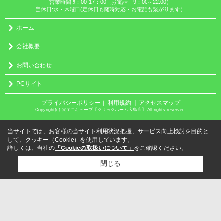
営業時間:9：00-17：00（お電話 9：00～22:00）
定休日:水・木曜日(定休日も随時対応・お電話も繋がります）
ホーム
会社概要
お問い合わせ
PCサイト
プライバシーポリシー
利用規約
｜アクセスマップ
｜
Copyright(c) ㈱エコキューブ【クリックホーム広島店】 All rights reserved.
当サイトでは、お客様の当サイト利用状況把握、サービス向上検討を目的と
して、クッキー（Cookie）を使用しています。
詳しくは、当社の
「Cookieの取扱いについて」
をご確認ください。
閉じる