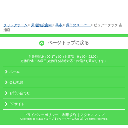
クリックホーム
>
周辺施設案内
>
呉市
>
呉市のスーパー
>
ピュアークック 吉
浦店
ページトップに戻る
営業時間:9：00-17：00（お電話 9：00～22:00）
定休日:水・木曜日(定休日も随時対応・お電話も繋がります）
ホーム
会社概要
お問い合わせ
PCサイト
プライバシーポリシー
利用規約
｜アクセスマップ
｜
Copyright(c) ㈱エコキューブ【クリックホーム広島店】 All rights reserved.