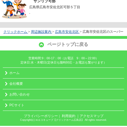
サンリブ可部
広島県広島市安佐北区可部５丁目
-
クリックホーム
>
周辺施設案内
>
広島市安佐北区
>
広島市安佐北区のスーパー
ページトップに戻る
営業時間:9：00-17：00（お電話 9：00～22:00）
定休日:水・木曜日(定休日も随時対応・お電話も繋がります）
ホーム
会社概要
お問い合わせ
PCサイト
プライバシーポリシー
利用規約
｜アクセスマップ
｜
Copyright(c) ㈱エコキューブ【クリックホーム広島店】 All rights reserved.