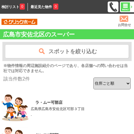
0
0
検討リスト
最近見た物件
お問合せ
広島市安佐北区のスーパー
スポットを絞り込む
※物件情報の周辺施設紹介のページであり、各店舗への問い合わせは当
社では対応できません。
該当件数
2
件
ラ・ムー可部店
広島県広島市安佐北区可部３丁目
-