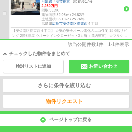
可部線
「
安芸長束
」駅 徒歩17分
2,250万円
間取:
3LDK
建物面積:
82.08㎡ / 24.82坪
土地面積:
85.18㎡ / 25.76坪
広島県
広島市安佐南区
長束西
４丁目
【安佐南区長束西４丁目】 ☆安心安全オール電化のエコ住宅 15.6帖リビ
ング 2階3部屋 ウオークインクローゼット3カ所（収納豊富） ☆マルシェ
長束店 徒歩15分 ☆フレスタ長束店 徒歩20...
該当公開件数
1
件
1-1
件表示
チェックした物件をまとめて
検討リストに追加
お問い合わせ
さらに条件を絞り込む
物件リクエスト
ページトップに戻る