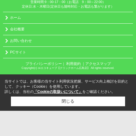
営業時間:9：00-17：00（お電話 9：00～22:00）
定休日:水・木曜日(定休日も随時対応・お電話も繋がります）
ホーム
会社概要
お問い合わせ
PCサイト
プライバシーポリシー
利用規約
｜アクセスマップ
｜
Copyright(c) ㈱エコキューブ【クリックホーム広島店】 All rights reserved.
当サイトでは、お客様の当サイト利用状況把握、サービス向上検討を目的と
して、クッキー（Cookie）を使用しています。
詳しくは、当社の
「Cookieの取扱いについて」
をご確認ください。
閉じる
検討リスト追加
お問い合わせ