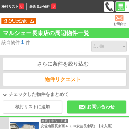
0
0
検討リスト
最近見た物件
お問合せ
マルシェー長束店の周辺物件一覧
1
該当物件
件
さらに条件を絞り込む
物件リクエスト
チェックした物件をまとめて
検討リストに追加
お問い合わせ
売買｜中古一戸建
安佐南区長束西４（JR安芸長束駅）【未入居】