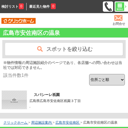
0
0
検討リスト
最近見た物件
お問合せ
広島市安佐南区の温泉
スポットを絞り込む
※物件情報の周辺施設紹介のページであり、各店舗への問い合わせは当
社では対応できません。
該当件数
1
件
スパシーレ祇園
広島県広島市安佐南区祇園３丁目
-
クリックホーム
>
周辺施設案内
>
広島市安佐南区
>
広島市安佐南区の温泉