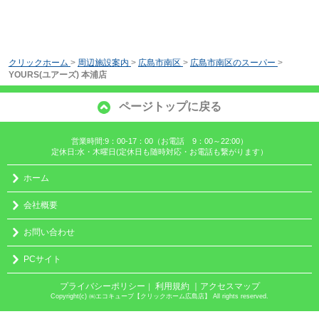
クリックホーム
>
周辺施設案内
>
広島市南区
>
広島市南区のスーパー
>
YOURS(ユアーズ) 本浦店
ページトップに戻る
営業時間:9：00-17：00（お電話 9：00～22:00）
定休日:水・木曜日(定休日も随時対応・お電話も繋がります）
ホーム
会社概要
お問い合わせ
PCサイト
プライバシーポリシー
利用規約
｜アクセスマップ
｜
Copyright(c) ㈱エコキューブ【クリックホーム広島店】 All rights reserved.