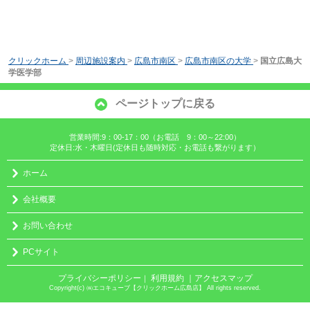
クリックホーム
>
周辺施設案内
>
広島市南区
>
広島市南区の大学
>
国立広島大
学医学部
ページトップに戻る
営業時間:9：00-17：00（お電話 9：00～22:00）
定休日:水・木曜日(定休日も随時対応・お電話も繋がります）
ホーム
会社概要
お問い合わせ
PCサイト
プライバシーポリシー
利用規約
｜アクセスマップ
｜
Copyright(c) ㈱エコキューブ【クリックホーム広島店】 All rights reserved.