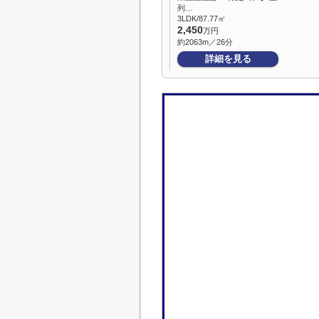
列…
3LDK/87.77㎡
2,450
万円
約2063m／26分
詳細を見る