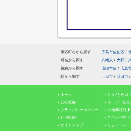
市区町村から探す
広島市佐伯区
/
町名から探す
八幡東
/
大野
/
路線から探す
山陽本線
/
広島
駅から探す
五日市
/
廿日市
/
ホーム
月々7万円以
会社概要
スーパー徒歩
プライバシーポリシー
土地40坪以上
利用規約
こだわり住宅
サイトマップ
リフォーム・