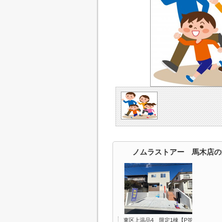
ノムラストアー 馬木店の
東区上温品4 限定1棟【P並