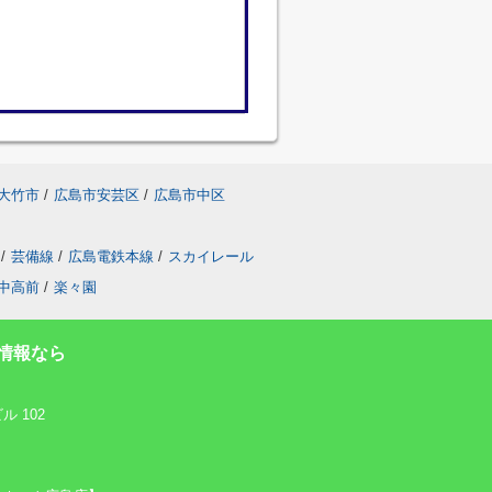
大竹市
/
広島市安芸区
/
広島市中区
/
芸備線
/
広島電鉄本線
/
スカイレール
中高前
/
楽々園
情報なら
 102