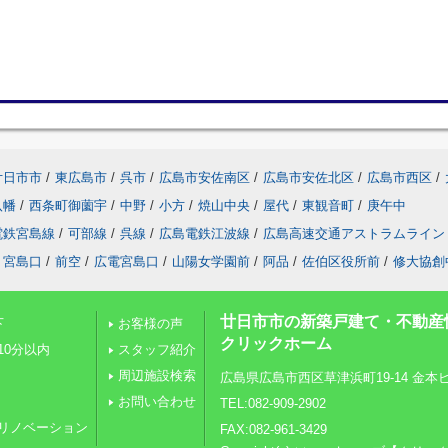
廿日市市
/
東広島市
/
呉市
/
広島市安佐南区
/
広島市安佐北区
/
広島市西区
/
八幡
/
西条町御薗宇
/
中野
/
小方
/
焼山中央
/
屋代
/
東観音町
/
庚午中
電鉄宮島線
/
可部線
/
呉線
/
広島電鉄江波線
/
広島高速交通アストラムライン
宮島口
/
前空
/
広電宮島口
/
山陽女学園前
/
阿品
/
佐伯区役所前
/
修大協創
廿日市市の新築戸建て・不動産
下
お客様の声
クリックホーム
10分以内
スタッフ紹介
周辺施設検索
広島県広島市西区草津浜町19-14 金本ビル
お問い合わせ
TEL:082-909-2902
リノベーション
FAX:082-961-3429