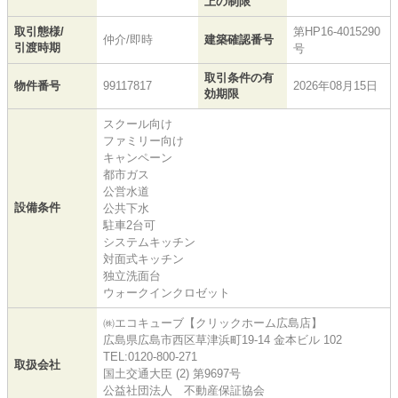
上の制限
取引態様/
第HP16-4015290
仲介/即時
建築確認番号
引渡時期
号
取引条件の有
物件番号
99117817
2026年08月15日
効期限
スクール向け
ファミリー向け
キャンペーン
都市ガス
公営水道
設備条件
公共下水
駐車2台可
システムキッチン
対面式キッチン
独立洗面台
ウォークインクロゼット
㈱エコキューブ【クリックホーム広島店】
広島県広島市西区草津浜町19-14 金本ビル 102
TEL:0120-800-271
取扱会社
国土交通大臣 (2) 第9697号
公益社団法人 不動産保証協会