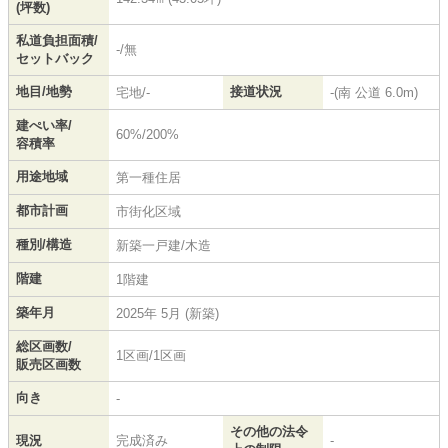
(坪数)
私道負担面積/
-/無
セットバック
地目/地勢
接道状況
宅地/-
-(南 公道 6.0m)
建ぺい率/
60%/200%
容積率
用途地域
第一種住居
都市計画
市街化区域
種別/構造
新築一戸建/木造
階建
1階建
築年月
2025年 5月 (新築)
総区画数/
1区画/1区画
販売区画数
向き
-
その他の法令
現況
完成済み
-