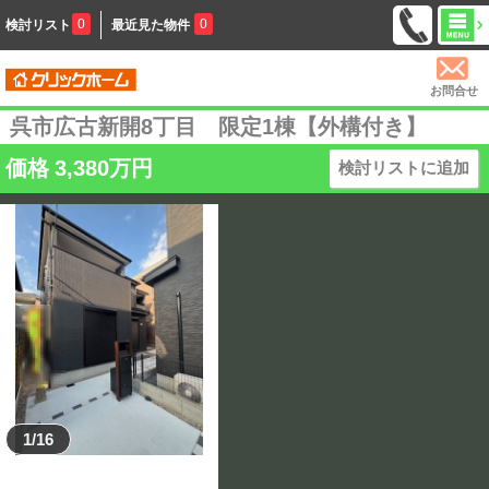
0
0
検討リスト
最近見た物件
お問合せ
呉市広古新開8丁目 限定1棟【外構付き】
価格
3,380
万円
検討リストに追加
1/16