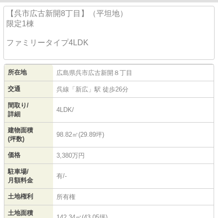
【呉市広古新開8丁目】（平坦地）
限定1棟
ファミリータイプ4LDK
所在地
広島県
呉市
広古新開
８丁目
交通
呉線
「
新広
」駅 徒歩26分
間取り/
4LDK/
詳細
建物面積
98.82㎡(29.89坪)
(坪数)
価格
3,380万円
駐車場/
有/-
月額料金
土地権利
所有権
土地面積
142.34㎡(43.05坪)