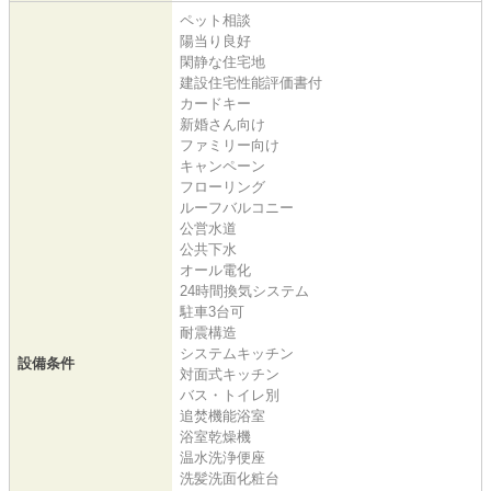
ペット相談
陽当り良好
閑静な住宅地
建設住宅性能評価書付
カードキー
新婚さん向け
ファミリー向け
キャンペーン
フローリング
ルーフバルコニー
公営水道
公共下水
オール電化
24時間換気システム
駐車3台可
耐震構造
システムキッチン
設備条件
対面式キッチン
バス・トイレ別
追焚機能浴室
浴室乾燥機
温水洗浄便座
洗髪洗面化粧台