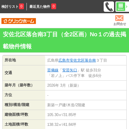
0
0
検討リスト
最近見た物件
お問合せ
安佐北区落合南3丁目（全2区画）No１の過去掲
載物件情報
所在地
広島県
広島市安佐北区
落合南
３丁目
芸備線
「
安芸矢口
」駅 徒歩31分
交通
「岩ノ上」バス停下車 徒歩6分
築年月（築年数）
2026年 3月（新築）
方位
-
種別/構造/階建
新築一戸建/木造/2階建
建物面積/坪数
105.30㎡/31.85坪
土地面積/坪数
138.32㎡/41.84坪