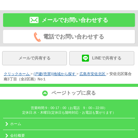
メールでお問い合わせする
電話でお問い合わせする
メールで共有する
LINEで共有する
クリックホーム
>
(戸建(売買))地域から探す
>
広島市安佐北区
>
安佐北区落合
南3丁目（全2区画）No１
ページトップに戻る
営業時間:9：00-17：00（お電話 9：00～22:00）
定休日:水・木曜日(定休日も随時対応・お電話も繋がります）
ホーム
会社概要