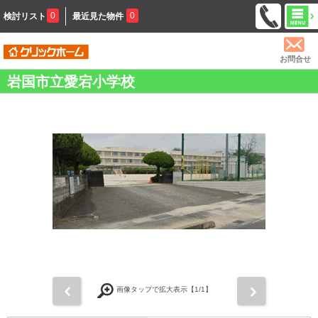
0
0
検討リスト
最近見た物件
お問合せ
岩国市立愛宕小学校
前
次
画像タップで拡大表示【
1
/1】