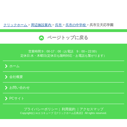
クリックホーム
>
周辺施設案内
>
呉市
>
呉市の中学校
>
呉市立天応学園
ページトップに戻る
営業時間:9：00-17：00（お電話 9：00～22:00）
定休日:水・木曜日(定休日も随時対応・お電話も繋がります）
ホーム
会社概要
お問い合わせ
PCサイト
プライバシーポリシー
利用規約
｜アクセスマップ
｜
Copyright(c) ㈱エコキューブ【クリックホーム広島店】 All rights reserved.