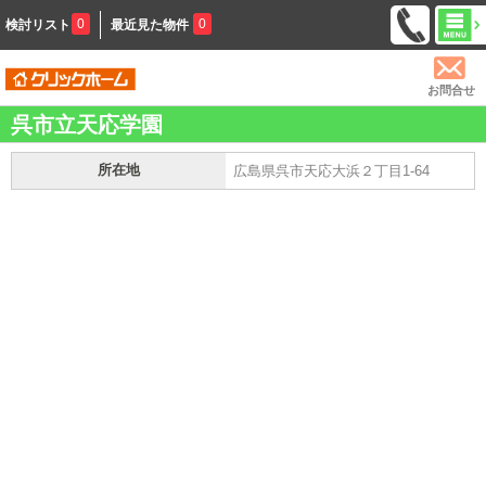
0
0
検討リスト
最近見た物件
お問合せ
呉市立天応学園
所在地
広島県呉市天応大浜２丁目1-64