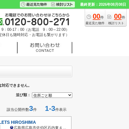
最終更新：2026年08月08日
00
00
件
件
最近見た物件
検討リスト
：00-17：00（お電話 9：00～22:00）
定休日も随時対応・お電話も繋がります）
は対応できません。
並び順：
3
1-3
該当公開件数
件
件表示
LETS HIROSHIMA
広島県広島市佐伯区石内東４丁目