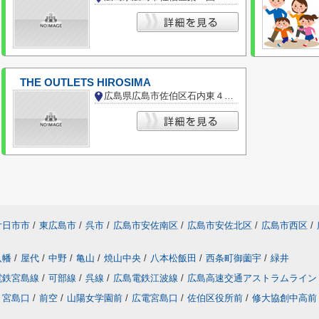
THE OUTLETS HIROSIMA
広島県広島市佐伯区石内東４丁目
廿日市市
/
東広島市
/
呉市
/
広島市安佐南区
/
広島市安佐北区
/
広島市西区
/
八幡
/
屋代
/
中野
/
亀山
/
焼山中央
/
八本松飯田
/
西条町御薗宇
/
緑井
電鉄宮島線
/
可部線
/
呉線
/
広島電鉄江波線
/
広島高速交通アストラムライン
宮島口
/
前空
/
山陽女学園前
/
広電宮島口
/
佐伯区役所前
/
修大協創中高前