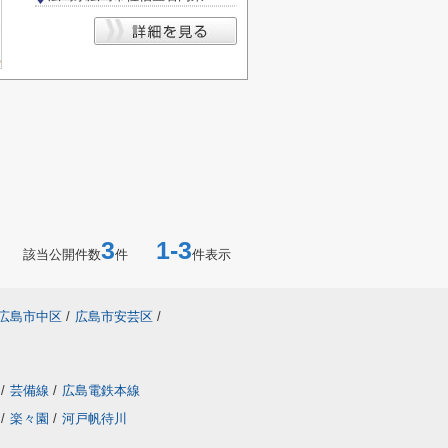
3
1-3
該当公開件数
件
件表示
広島市中区
/
広島市安芸区
/
/
芸備線
/
広島電鉄本線
/
楽々園
/
河戸帆待川