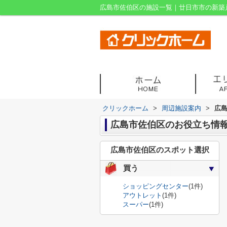
広島市佐伯区の施設一覧｜廿日市市の新築
クリックホーム
>
周辺施設案内
>
広
広島市佐伯区のお役立ち情
広島市佐伯区のスポット選択
買う
ショッピングセンター
(1件)
アウトレット
(1件)
スーパー
(1件)