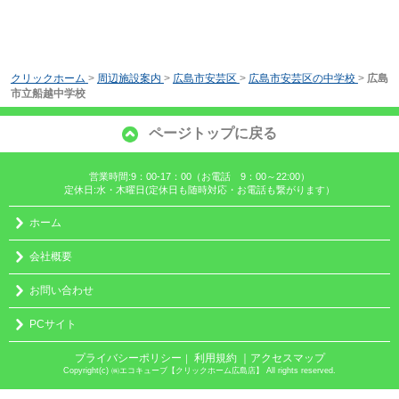
クリックホーム
>
周辺施設案内
>
広島市安芸区
>
広島市安芸区の中学校
>
広島
市立船越中学校
ページトップに戻る
営業時間:9：00-17：00（お電話 9：00～22:00）
定休日:水・木曜日(定休日も随時対応・お電話も繋がります）
ホーム
会社概要
お問い合わせ
PCサイト
プライバシーポリシー
利用規約
｜アクセスマップ
｜
Copyright(c) ㈱エコキューブ【クリックホーム広島店】 All rights reserved.